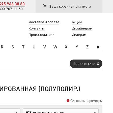
495 966 38 80
Ваша корзина пока пуста
800-707-44-50
Доставка и оплата
Акции
Контакты
Дизайнерам
Производители
Дилерам
R
S
T
U
V
W
X
Y
Z
#
ИРОВАННАЯ (ПОЛУПОЛИР.)
Сбросить параметры
Тип плитки
:
для стен