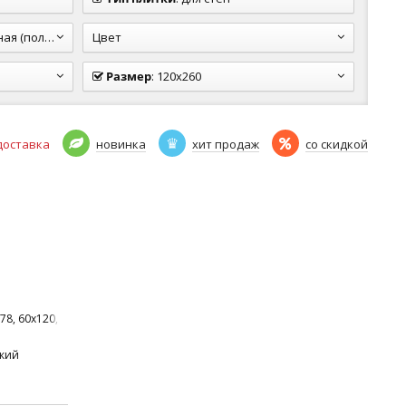
олуполир.)
Цвет
Размер
:
120x260
доставка
новинка
хит продаж
со скидкой
78, 60x120, 60x60
ский