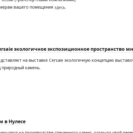
азмерам вашего помещения
.
здесь
Cersaie экологичное экспозиционное пространство 
едставляет на выставке Cersaie экологичную концепцию выставоч
 природный камень.
м в Нулесе
рующаяся на производстве спеченного камня, открыла свой пер