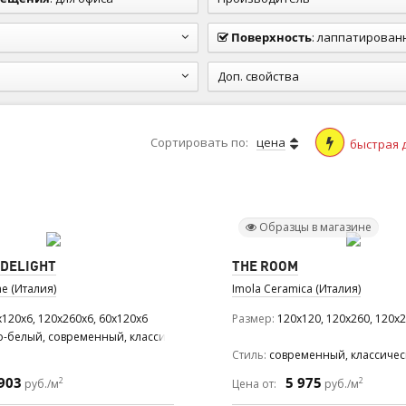
Поверхность
:
лаппатированная (п
Доп. свойства
Сортировать по:
цена
быстрая 
Образцы в магазине
 DELIGHT
THE ROOM
e (Италия)
Imola Ceramica (Италия)
x120x6, 120x260x6, 60x120x6
Размер
120x120, 120x260, 120x2
о-белый, современный, классический
Стиль
современный, классиче
903
5 975
2
2
руб./м
Цена от:
руб./м