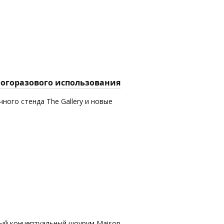
многоразового использования
ного стенда The Gallery и новые
вый концептуальный шоурум Maison