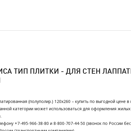
СА ТИП ПЛИТКИ - ДЛЯ СТЕН ЛАППАТ
И
патированная (полуполир.) 120х260 – купить по выгодной цене 
з данной категории может использоваться для оформления жилы
.
ефону +7-495-966-38-80 и 8-800-707-44-50 (звонок по России бе
России (транспортными компаниями).