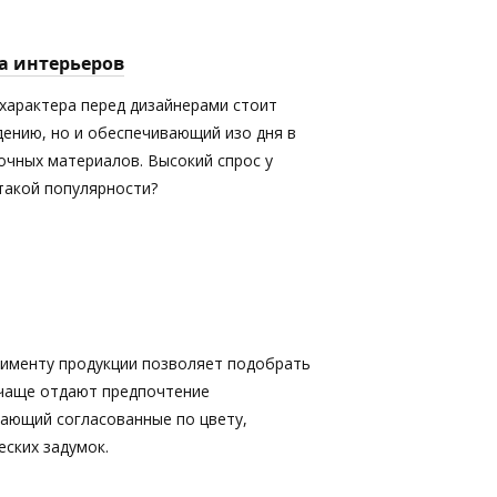
а интерьеров
характера перед дизайнерами стоит
дению, но и обеспечивающий изо дня в
очных материалов. Высокий спрос у
 такой популярности?
именту продукции позволяет подобрать
 чаще отдают предпочтение
кающий согласованные по цвету,
ских задумок.