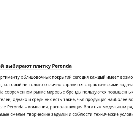
ей выбирают плитку Peronda
ортименту облицовочных покрытий сегодня каждый имеет возм
ц, который не только отлично справится с практическими задач
 На современном рынке мировые бренды пользуются повышенны
елей, однако и среди них есть такие, чья продукция наиболее 
исле Peronda – компания, располагающая богатым модельным ря
мые смелые творческие задумки и соблюсти технические услови