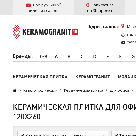
Шоу-рум 600 м²
,
Записаться
видео из салона
на 3D проект
Адрес салона:
Моск
Пн-Вс
mana
Бренды
:
0-9
A
B
C
D
E
F
G
КЕРАМИЧЕСКАЯ ПЛИТКА
КЕРАМОГРАНИТ
МОЗАИ
Каталог коллекций
Керамическая плитка
Для офиса
КЕРАМИЧЕСКАЯ ПЛИТКА ДЛЯ ОФИ
120Х260
Каталог
:
Керамическая плитка
Тип по