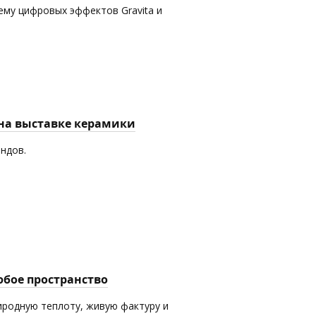
ему цифровых эффектов Gravita и
 на выставке керамики
ендов.
юбое пространство
иродную теплоту, живую фактуру и