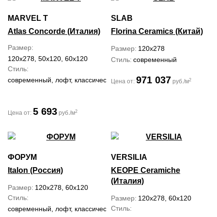
MARVEL T
SLAB
Atlas Concorde (Италия)
Florina Ceramics (Китай)
Размер
Размер
120x278
120x278, 50x120, 60x120
Стиль
современный
Стиль
971 037
современный, лофт, классический, средиземноморский
2
Цена от:
руб./м
5 693
2
Цена от:
руб./м
ФОРУМ
VERSILIA
Italon (Россия)
KEOPE Ceramiche
(Италия)
Размер
120x278, 60x120
Стиль
Размер
120x278, 60x120
Стиль
современный, лофт, классический