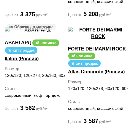
современный, классический
5 208
3 375
2
2
Цена от:
руб./м
Цена от:
руб./м
Образцы в магазине
АВАНГАРД
новинка
FORTE DEI MARMI ROCK
хит продаж
новинка
Italon (Россия)
хит продаж
Размер
Atlas Concorde (Россия)
120x120, 120x278, 20x160, 60x120, 80x160
Размер
Стиль
120x120, 120x278, 60x120, 60x60
современный, лофт, ар деко
Стиль
3 562
современный, классический
2
Цена от:
руб./м
3 587
2
Цена от:
руб./м