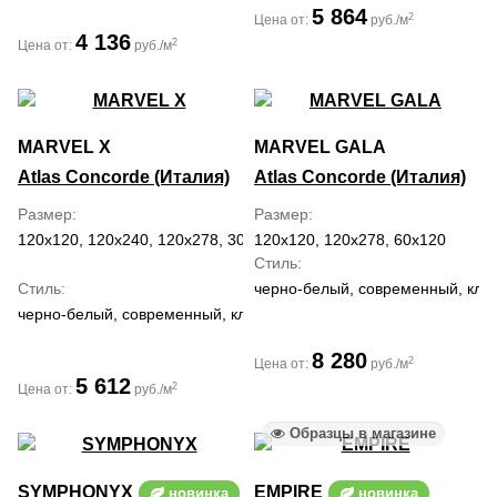
5 864
2
Цена от:
руб./м
4 136
2
Цена от:
руб./м
MARVEL X
MARVEL GALA
Atlas Concorde (Италия)
Atlas Concorde (Италия)
Размер
Размер
120x120, 120x240, 120x278, 30x60, 60x120, 60x60, 75x150, 75x75
120x120, 120x278, 60x120
Стиль
Стиль
черно-белый, современный, кла
черно-белый, современный, классический, средиземноморский
8 280
2
Цена от:
руб./м
5 612
2
Цена от:
руб./м
Образцы в магазине
SYMPHONYX
EMPIRE
новинка
новинка