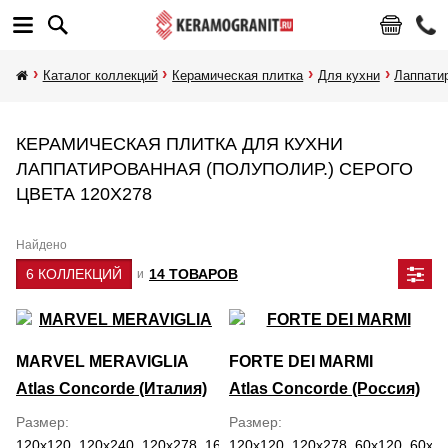
Каталог коллекций
Керамическая плитка
Для кухни
Лаппати
КЕРАМИЧЕСКАЯ ПЛИТКА ДЛЯ КУХНИ
ЛАППАТИРОВАННАЯ (ПОЛУПОЛИР.) СЕРОГО
ЦВЕТА 120Х278
Найдено
6 КОЛЛЕКЦИЙ
14 ТОВАРОВ
и
MARVEL MERAVIGLIA
FORTE DEI MARMI
Atlas Concorde (Италия)
Atlas Concorde (Россия)
Размер
Размер
120x120, 120x240, 120x278, 160x320, 30x60, 59.5x118.2, 60x120,
120x120, 120x278, 60x120, 60x60