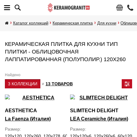
Каталог коллекций
Керамическая плитка
Для кухни
Облицов
КЕРАМИЧЕСКАЯ ПЛИТКА ДЛЯ КУХНИ ТИП
ПЛИТКИ - ОБЛИЦОВОЧНАЯ
ЛАППАТИРОВАННАЯ (ПОЛУПОЛИР.) 120Х260
Найдено
3 КОЛЛЕКЦИИ
13 ТОВАРОВ
и
AESTHETICA
SLIMTECH DELIGHT
La Faenza (Италия)
LEA Ceramiche (Италия)
Размер
Размер
120x120, 120x260, 120x278, 60x120
120x120x6, 120x260x6, 60x120x6