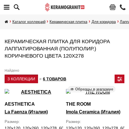
Каталог коллекций
Керамическая плитка
Для коридора
Лапп
КЕРАМИЧЕСКАЯ ПЛИТКА ДЛЯ КОРИДОРА
ЛАППАТИРОВАННАЯ (ПОЛУПОЛИР.)
КОРИЧНЕВОГО ЦВЕТА 120Х278
Найдено
3 КОЛЛЕКЦИИ
6 ТОВАРОВ
и
Образцы в магазине
AESTHETICA
THE ROOM
La Faenza (Италия)
Imola Ceramica (Италия)
Размер
Размер
120x120, 120x260, 120x278, 60x120
120x120, 120x260, 120x278, 60x