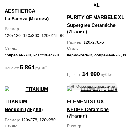
AESTHETICA
PURITY OF MARBELE XL
La Faenza (Италия)
Supergres Ceramiche
Размер
(Италия)
120x120, 120x260, 120x278, 60x120
Размер
120x278x6
Стиль
Стиль
современный, классический
черно-белый, современный, кла
5 864
2
Цена от:
руб./м
14 990
2
Цена от:
руб./м
Образцы в магазине
TITANIUM
ELEMENTS LUX
Neodom (Индия)
KEOPE Ceramiche
(Италия)
Размер
120x278, 120x280
Размер
Стиль