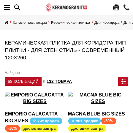
Каталог коллекций
Керамическая плитка
Для коридора
Для 
КЕРАМИЧЕСКАЯ ПЛИТКА ДЛЯ КОРИДОРА ТИП
ПЛИТКИ - ДЛЯ СТЕН СТИЛЬ - СОВРЕМЕННЫЙ
120Х260
Найдено
69 КОЛЛЕКЦИЙ
132 ТОВАРА
и
EMPORIO CALACATTA
MAGNA BLUE BIG SIZES
BIG SIZES
хит продаж
хит продаж
-30%
-30%
доставим завтра
доставим завтра