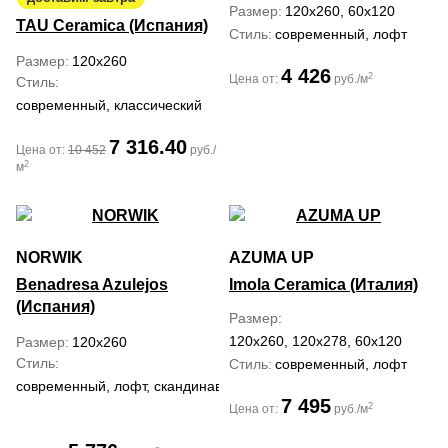
Размер
120x260, 60x120
TAU Ceramica (Испания)
Стиль
современный, лофт
Размер
120x260
4 426
2
Цена от:
руб./м
Стиль
современный, классический
7 316.40
Цена от:
10 452
руб./
2
м
NORWIK
AZUMA UP
Benadresa Azulejos
Imola Ceramica (Италия)
(Испания)
Размер
120x260, 120x278, 60x120
Размер
120x260
Стиль
Стиль
современный, лофт
современный, лофт, скандинавский
7 495
2
Цена от:
руб./м