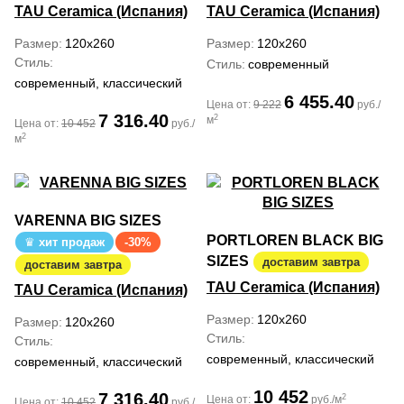
TAU Ceramica (Испания)
TAU Ceramica (Испания)
Размер
120x260
Размер
120x260
Стиль
Стиль
современный
современный, классический
6 455.40
Цена от:
9 222
руб./
7 316.40
2
м
Цена от:
10 452
руб./
2
м
VARENNA BIG SIZES
PORTLOREN BLACK BIG
хит продаж
-30%
SIZES
доставим завтра
доставим завтра
TAU Ceramica (Испания)
TAU Ceramica (Испания)
Размер
120x260
Размер
120x260
Стиль
Стиль
современный, классический
современный, классический
10 452
7 316.40
2
Цена от:
руб./м
Цена от:
10 452
руб./