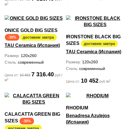
2
м
ONICE GOLD BIG SIZES
IRONSTONE BLACK BIG
-30%
доставим завтра
SIZES
доставим завтра
TAU Ceramica (Испания)
TAU Ceramica (Испания)
Размер
120x260
Размер
120x260
Стиль
современный
Стиль
современный
7 316.40
Цена от:
10 452
руб./
10 452
2
м
2
Цена от:
руб./м
RHODIUM
CALACATTA GREEN BIG
Benadresa Azulejos
SIZES
-30%
(Испания)
доставим завтра