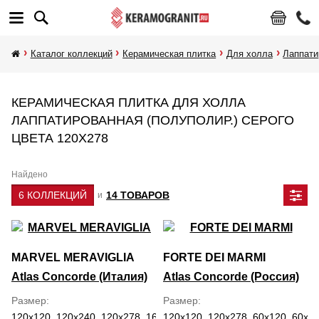
Каталог коллекций
Керамическая плитка
Для холла
Лаппати
КЕРАМИЧЕСКАЯ ПЛИТКА ДЛЯ ХОЛЛА
ЛАППАТИРОВАННАЯ (ПОЛУПОЛИР.) СЕРОГО
ЦВЕТА 120Х278
Найдено
6 КОЛЛЕКЦИЙ
14 ТОВАРОВ
и
MARVEL MERAVIGLIA
FORTE DEI MARMI
Atlas Concorde (Италия)
Atlas Concorde (Россия)
Размер
Размер
120x120, 120x240, 120x278, 160x320, 30x60, 59.5x118.2, 60x120,
120x120, 120x278, 60x120, 60x60