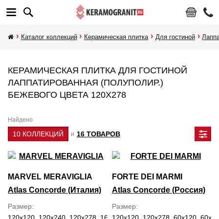
Каталог коллекций
Керамическая плитка
Для гостиной
Лаппа
КЕРАМИЧЕСКАЯ ПЛИТКА ДЛЯ ГОСТИНОЙ
ЛАППАТИРОВАННАЯ (ПОЛУПОЛИР.)
БЕЖЕВОГО ЦВЕТА 120Х278
Найдено
10 КОЛЛЕКЦИЙ
16 ТОВАРОВ
и
MARVEL MERAVIGLIA
FORTE DEI MARMI
Atlas Concorde (Италия)
Atlas Concorde (Россия)
Размер
Размер
120x120, 120x240, 120x278, 160x320, 30x60, 59.5x118.2, 60x120,
120x120, 120x278, 60x120, 60x60