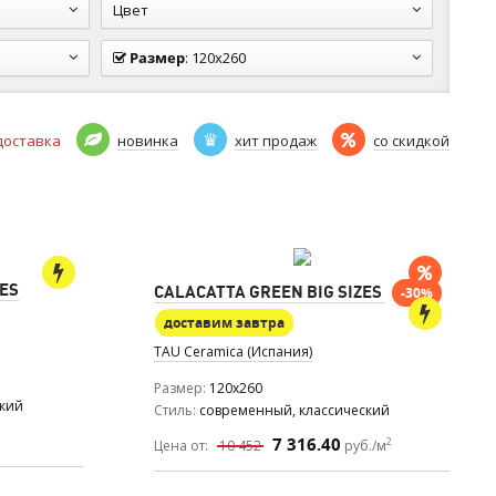
Цвет
Размер
:
120x260
доставка
новинка
хит продаж
со скидкой
ZES
CALACATTA GREEN BIG SIZES
-30%
доставим завтра
TAU Ceramica (Испания)
Размер
120x260
ский
Стиль
современный, классический
7 316.40
2
Цена от:
10 452
руб./м