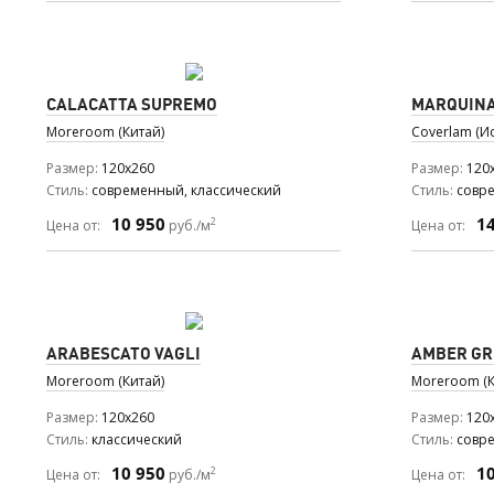
CALACATTA SUPREMO
MARQUIN
Moreroom (Китай)
Coverlam (И
Размер
120x260
Размер
120
Стиль
современный, классический
Стиль
совр
10 950
1
2
Цена от:
руб./м
Цена от:
ARABESCATO VAGLI
AMBER GR
Moreroom (Китай)
Moreroom (К
Размер
120x260
Размер
120
Стиль
классический
Стиль
совр
10 950
1
2
Цена от:
руб./м
Цена от: