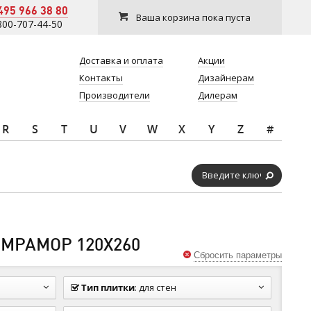
495 966 38 80
Ваша корзина пока пуста
800-707-44-50
Доставка и оплата
Акции
Контакты
Дизайнерам
Производители
Дилерам
R
S
T
U
V
W
X
Y
Z
#
МРАМОР 120Х260
Сбросить параметры
Тип плитки
:
для стен