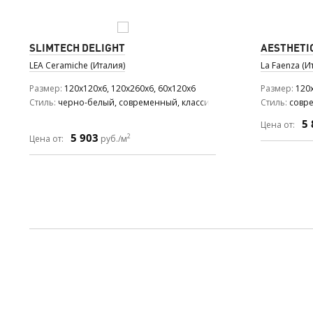
SLIMTECH DELIGHT
AESTHETI
LEA Ceramiche (Италия)
La Faenza (И
Размер
120x120x6, 120x260x6, 60x120x6
Размер
120x
Стиль
черно-белый, современный, классический
Стиль
совр
5 
Цена от:
5 903
2
Цена от:
руб./м