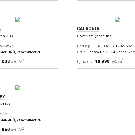
A
CALACATA
спания)
Coverlam (Испания)
x260x5.6
Размер
100x300x5.6, 120x260x5.
еменный, классический
Стиль
современный, классиче
4 908
10 990
2
2
руб./м
Цена от:
руб./м
EY
итай)
x260
еменный, классический
0 950
2
руб./м