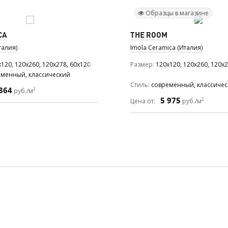
Образцы в магазине
CA
THE ROOM
талия)
Imola Ceramica (Италия)
120, 120x260, 120x278, 60x120
Размер
120x120, 120x260, 120x2
еменный, классический
Стиль
современный, классиче
864
2
руб./м
5 975
2
Цена от:
руб./м