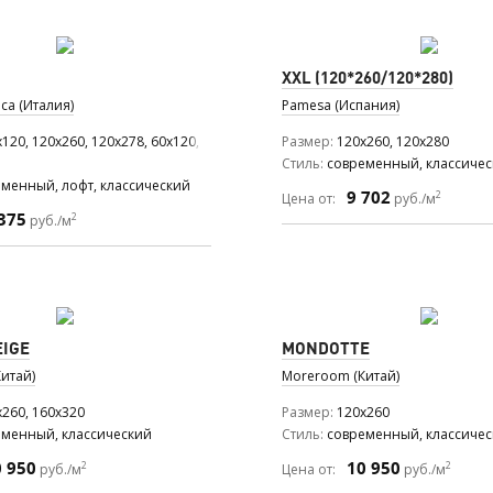
XXL (120*260/120*280)
ca (Италия)
Pamesa (Испания)
120, 120x260, 120x278, 60x120, 60x60
Размер
120x260, 120x280
Стиль
современный, классиче
менный, лофт, классический
9 702
2
Цена от:
руб./м
375
2
руб./м
EIGE
MONDOTTE
итай)
Moreroom (Китай)
x260, 160x320
Размер
120x260
еменный, классический
Стиль
современный, классиче
0 950
10 950
2
2
руб./м
Цена от:
руб./м