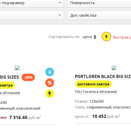
к
:
под мрамор
Поверхность
Доп. свойства
Сортировать по:
цена
быстрая 
PORTLOREN BLACK BIG SI
IG SIZES
-30%
доставим завтра
завтра
TAU Ceramica (Испания)
a (Испания)
Размер
120x260
x260
Стиль
современный, классиче
еменный, классический
10 452
2
Цена от:
руб./м
7 316.40
2
 452
руб./м