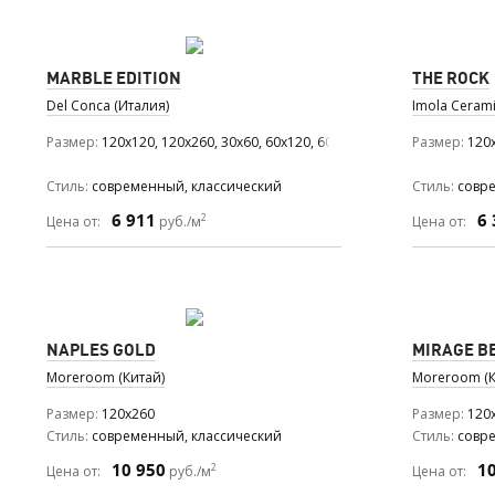
MARBLE EDITION
THE ROCK
Del Conca (Италия)
Imola Cerami
Размер
120x120, 120x260, 30x60, 60x120, 60x60
Размер
120x
Стиль
современный, классический
Стиль
совре
6 911
6 
2
Цена от:
руб./м
Цена от:
NAPLES GOLD
MIRAGE B
Moreroom (Китай)
Moreroom (К
Размер
120x260
Размер
120
Стиль
современный, классический
Стиль
совр
10 950
1
2
Цена от:
руб./м
Цена от: