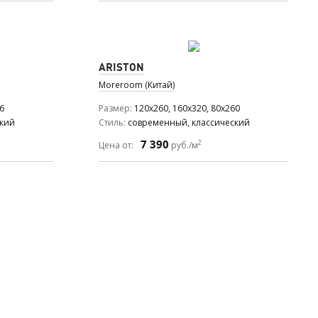
ARISTON
Moreroom (Китай)
6
Размер
120x260, 160x320, 80x260
ский
Стиль
современный, классический
7 390
2
Цена от:
руб./м