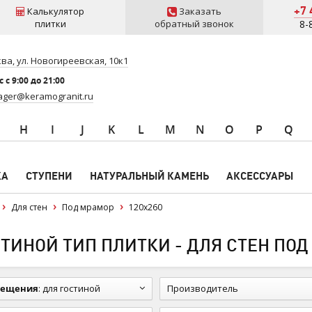
+7 
Калькулятор
Заказать
плитки
обратный звонок
8-
ва, ул. Новогиреевская, 10к1
 c 9:00 до 21:00
ger@keramogranit.ru
H
I
J
K
L
M
N
O
P
Q
КА
СТУПЕНИ
НАТУРАЛЬНЫЙ КАМЕНЬ
АКСЕССУАРЫ
Для стен
Под мрамор
120x260
ИНОЙ ТИП ПЛИТКИ - ДЛЯ СТЕН ПОД 
мещения
:
для гостиной
Производитель