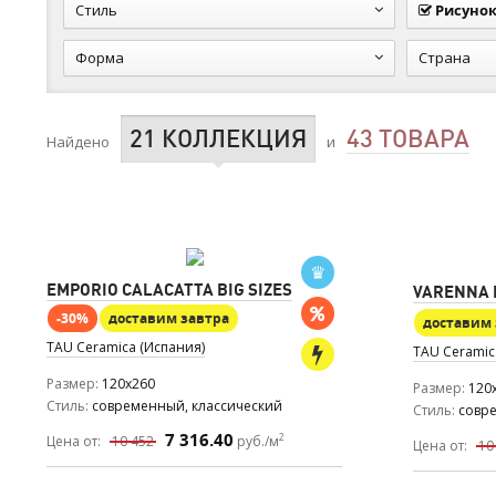
Стиль
Рисуно
Форма
Страна
21 КОЛЛЕКЦИЯ
43 ТОВАРА
Найдено
и
EMPORIO CALACATTA BIG SIZES
VARENNA B
-30%
доставим завтра
доставим 
TAU Ceramica (Испания)
TAU Ceramic
Размер
120x260
Размер
120
Стиль
современный, классический
Стиль
совр
7 316.40
2
Цена от:
10 452
руб./м
Цена от:
10