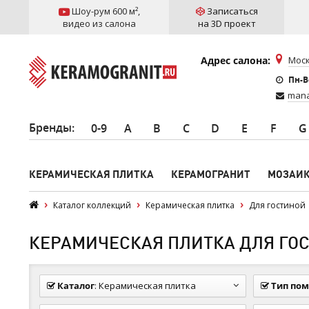
Шоу-рум 600 м²
,
Записаться
видео из салона
на 3D проект
Адрес салона:
Моск
Пн-Вс
mana
Бренды
:
0-9
A
B
C
D
E
F
G
КЕРАМИЧЕСКАЯ ПЛИТКА
КЕРАМОГРАНИТ
МОЗАИ
Каталог коллекций
Керамическая плитка
Для гостиной
КЕРАМИЧЕСКАЯ ПЛИТКА ДЛЯ ГОСТ
Каталог
:
Керамическая плитка
Тип по