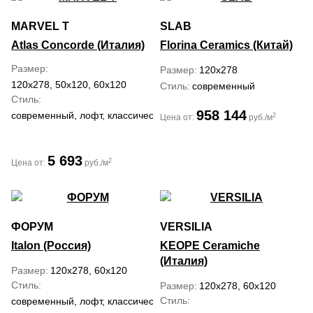
MARVEL T
SLAB
Atlas Concorde (Италия)
Florina Ceramics (Китай)
Размер
Размер
120x278
120x278, 50x120, 60x120
Стиль
современный
Стиль
958 144
современный, лофт, классический, средиземноморский
2
Цена от:
руб./м
5 693
2
Цена от:
руб./м
ФОРУМ
VERSILIA
Italon (Россия)
KEOPE Ceramiche
(Италия)
Размер
120x278, 60x120
Стиль
Размер
120x278, 60x120
Стиль
современный, лофт, классический