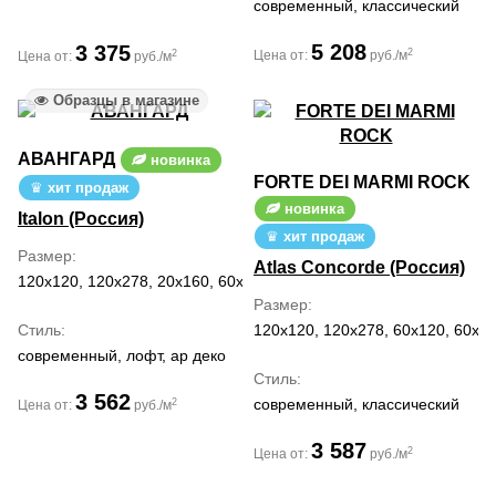
современный, классический
5 208
3 375
2
2
Цена от:
руб./м
Цена от:
руб./м
Образцы в магазине
АВАНГАРД
новинка
FORTE DEI MARMI ROCK
хит продаж
новинка
Italon (Россия)
хит продаж
Размер
Atlas Concorde (Россия)
120x120, 120x278, 20x160, 60x120, 80x160
Размер
Стиль
120x120, 120x278, 60x120, 60x60
современный, лофт, ар деко
Стиль
3 562
современный, классический
2
Цена от:
руб./м
3 587
2
Цена от:
руб./м