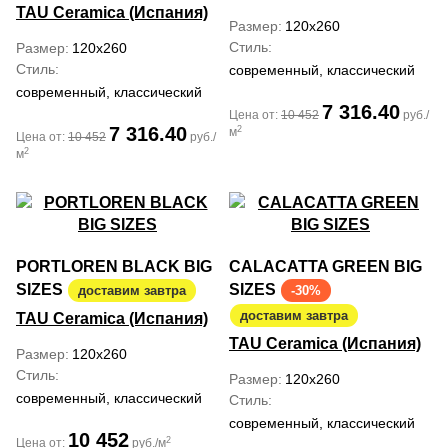
TAU Ceramica (Испания)
Размер
120x260
Стиль
Размер
120x260
Стиль
современный, классический
современный, классический
7 316.40
Цена от:
10 452
руб./
7 316.40
2
м
Цена от:
10 452
руб./
2
м
PORTLOREN BLACK BIG
CALACATTA GREEN BIG
SIZES
SIZES
доставим завтра
-30%
доставим завтра
TAU Ceramica (Испания)
TAU Ceramica (Испания)
Размер
120x260
Стиль
Размер
120x260
современный, классический
Стиль
современный, классический
10 452
2
Цена от:
руб./м