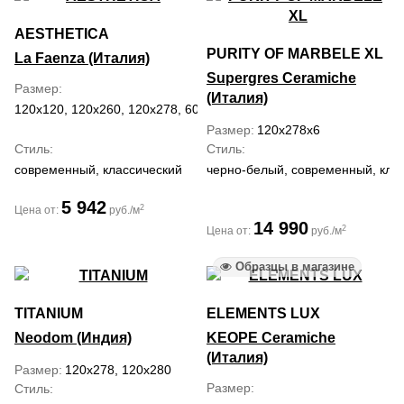
AESTHETICA
PURITY OF MARBELE XL
La Faenza (Италия)
Supergres Ceramiche
Размер
(Италия)
120x120, 120x260, 120x278, 60x120
Размер
120x278x6
Стиль
Стиль
современный, классический
черно-белый, современный, кла
5 942
2
Цена от:
руб./м
14 990
2
Цена от:
руб./м
Образцы в магазине
TITANIUM
ELEMENTS LUX
Neodom (Индия)
KEOPE Ceramiche
(Италия)
Размер
120x278, 120x280
Размер
Стиль