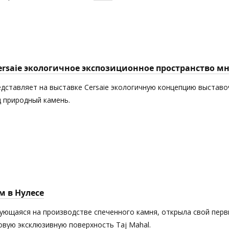
Cersaie экологичное экспозиционное пространство 
едставляет на выставке Cersaie экологичную концепцию выставоч
 природный камень.
м в Нулесе
рующаяся на производстве спеченного камня, открыла свой пер
новую эксклюзивную поверхность Taj Mahal.