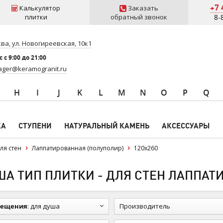
+7 
Калькулятор
Заказать
плитки
обратный звонок
8-
ва, ул. Новогиреевская, 10к1
 c 9:00 до 21:00
ger@keramogranit.ru
H
I
J
K
L
M
N
O
P
Q
КА
СТУПЕНИ
НАТУРАЛЬНЫЙ КАМЕНЬ
АКСЕССУАРЫ
ля стен
Лаппатированная (полуполир)
120x260
 ТИП ПЛИТКИ - ДЛЯ СТЕН ЛАППАТИР
мещения
:
для душа
Производитель