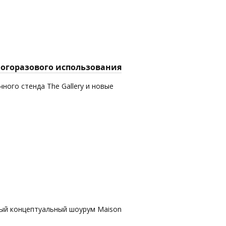
многоразового использования
ного стенда The Gallery и новые
вый концептуальный шоурум Maison