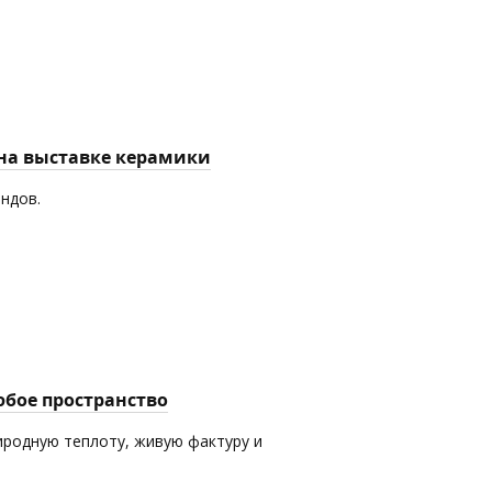
 на выставке керамики
ендов.
юбое пространство
иродную теплоту, живую фактуру и