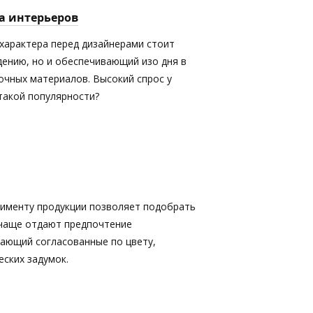
а интерьеров
характера перед дизайнерами стоит
дению, но и обеспечивающий изо дня в
очных материалов. Высокий спрос у
 такой популярности?
именту продукции позволяет подобрать
 чаще отдают предпочтение
кающий согласованные по цвету,
ских задумок.