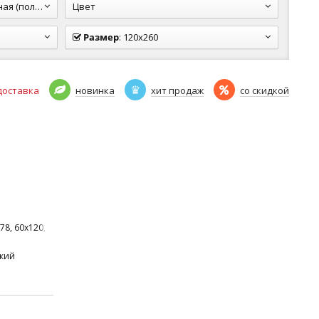
олуполир.)
Цвет
Размер
:
120x260
доставка
новинка
хит продаж
со скидкой
78, 60x120, 60x60
ский