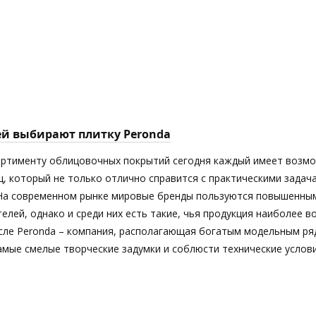
ей выбирают плитку Peronda
ортименту облицовочных покрытий сегодня каждый имеет возм
ц, который не только отлично справится с практическими задач
 На современном рынке мировые бренды пользуются повышенны
елей, однако и среди них есть такие, чья продукция наиболее 
исле Peronda – компания, располагающая богатым модельным ря
мые смелые творческие задумки и соблюсти технические услови