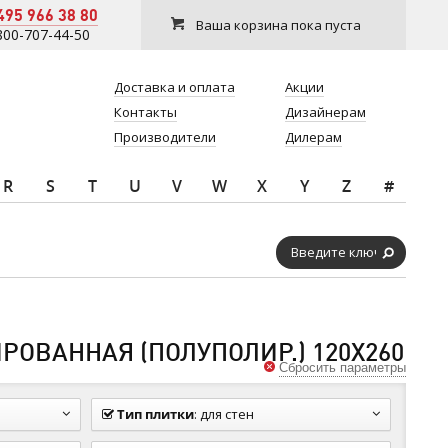
495 966 38 80
Ваша корзина пока пуста
800-707-44-50
Доставка и оплата
Акции
Контакты
Дизайнерам
Производители
Дилерам
R
S
T
U
V
W
X
Y
Z
#
ОВАННАЯ (ПОЛУПОЛИР.) 120Х260
Сбросить параметры
Тип плитки
:
для стен