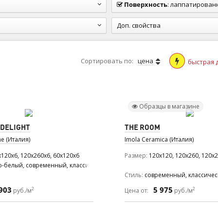
Поверхность
:
лаппатированная (п
Доп. свойства
Сортировать по:
цена
быстрая 
Образцы в магазине
 DELIGHT
THE ROOM
e (Италия)
Imola Ceramica (Италия)
x120x6, 120x260x6, 60x120x6
Размер
120x120, 120x260, 120x2
о-белый, современный, классический
Стиль
современный, классиче
903
5 975
2
2
руб./м
Цена от:
руб./м