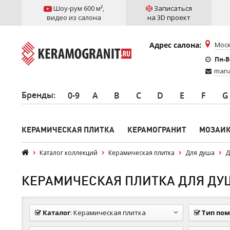
Шоу-рум 600 м²
,
Записаться
видео из салона
на 3D проект
Адрес салона:
Моск
Пн-Вс
mana
Бренды
:
0-9
A
B
C
D
E
F
G
КЕРАМИЧЕСКАЯ ПЛИТКА
КЕРАМОГРАНИТ
МОЗАИ
Каталог коллекций
Керамическая плитка
Для душа
Д
КЕРАМИЧЕСКАЯ ПЛИТКА ДЛЯ ДУША
Каталог
:
Керамическая плитка
Тип по