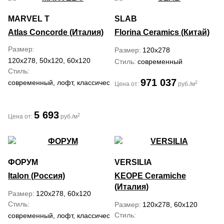
MARVEL T
SLAB
Atlas Concorde (Италия)
Florina Ceramics (Китай)
Размер
Размер
120x278
120x278, 50x120, 60x120
Стиль
современный
Стиль
971 037
современный, лофт, классический, средиземноморский
2
Цена от:
руб./м
5 693
2
Цена от:
руб./м
ФОРУМ
VERSILIA
Italon (Россия)
KEOPE Ceramiche
(Италия)
Размер
120x278, 60x120
Стиль
Размер
120x278, 60x120
Стиль
современный, лофт, классический