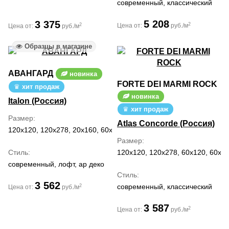
современный, классический
5 208
3 375
2
2
Цена от:
руб./м
Цена от:
руб./м
Образцы в магазине
АВАНГАРД
новинка
FORTE DEI MARMI ROCK
хит продаж
новинка
Italon (Россия)
хит продаж
Размер
Atlas Concorde (Россия)
120x120, 120x278, 20x160, 60x120, 80x160
Размер
Стиль
120x120, 120x278, 60x120, 60x60
современный, лофт, ар деко
Стиль
3 562
современный, классический
2
Цена от:
руб./м
3 587
2
Цена от:
руб./м