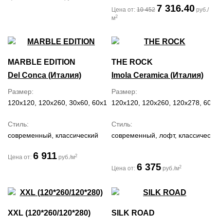
7 316.40
Цена от:
10 452
руб./
2
м
MARBLE EDITION
THE ROCK
Del Conca (Италия)
Imola Ceramica (Италия)
Размер
Размер
120x120, 120x260, 30x60, 60x120, 60x60
120x120, 120x260, 120x278, 60x
Стиль
Стиль
современный, классический
современный, лофт, классически
6 911
2
Цена от:
руб./м
6 375
2
Цена от:
руб./м
XXL (120*260/120*280)
SILK ROAD