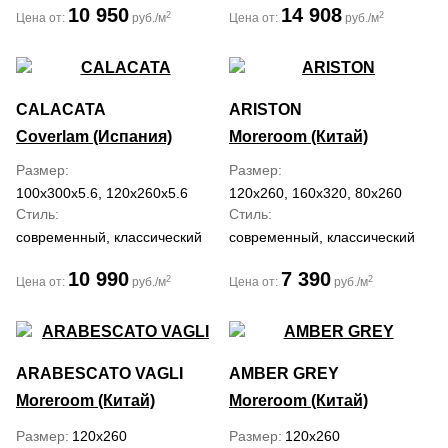
10 950
14 908
2
2
Цена от:
руб./м
Цена от:
руб./м
CALACATA
ARISTON
Coverlam (Испания)
Moreroom (Китай)
Размер
Размер
100x300x5.6, 120x260x5.6
120x260, 160x320, 80x260
Стиль
Стиль
современный, классический
современный, классический
10 990
7 390
2
2
Цена от:
руб./м
Цена от:
руб./м
ARABESCATO VAGLI
AMBER GREY
Moreroom (Китай)
Moreroom (Китай)
Размер
120x260
Размер
120x260