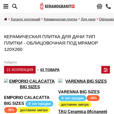
Каталог коллекций
Керамическая плитка
Для дачи
Облицово
КЕРАМИЧЕСКАЯ ПЛИТКА ДЛЯ ДАЧИ ТИП
ПЛИТКИ - ОБЛИЦОВОЧНАЯ ПОД МРАМОР
120Х260
Найдено
21 КОЛЛЕКЦИЯ
43 ТОВАРА
и
VARENNA BIG SIZES
EMPORIO CALACATTA
хит продаж
-30%
BIG SIZES
хит продаж
доставим завтра
-30%
доставим завтра
TAU Ceramica (Испания)