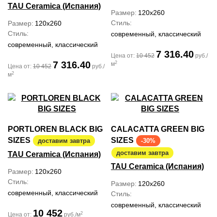
TAU Ceramica (Испания)
Размер
120x260
Стиль
Размер
120x260
Стиль
современный, классический
современный, классический
7 316.40
Цена от:
10 452
руб./
7 316.40
2
м
Цена от:
10 452
руб./
2
м
PORTLOREN BLACK BIG
CALACATTA GREEN BIG
SIZES
SIZES
доставим завтра
-30%
доставим завтра
TAU Ceramica (Испания)
TAU Ceramica (Испания)
Размер
120x260
Стиль
Размер
120x260
современный, классический
Стиль
современный, классический
10 452
2
Цена от:
руб./м