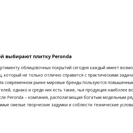
ей выбирают плитку Peronda
ортименту облицовочных покрытий сегодня каждый имеет возм
ц, который не только отлично справится с практическими задач
 На современном рынке мировые бренды пользуются повышенны
елей, однако и среди них есть такие, чья продукция наиболее 
исле Peronda – компания, располагающая богатым модельным ря
мые смелые творческие задумки и соблюсти технические услови