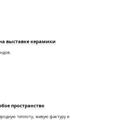
 на выставке керамики
ендов.
юбое пространство
иродную теплоту, живую фактуру и