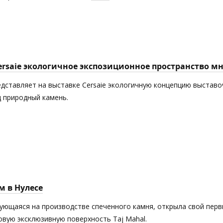
Cersaie экологичное экспозиционное пространство 
едставляет на выставке Cersaie экологичную концепцию выставоч
 природный камень.
м в Нулесе
рующаяся на производстве спеченного камня, открыла свой пер
новую эксклюзивную поверхность Taj Mahal.