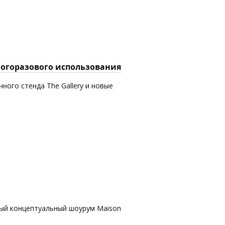
многоразового использования
ного стенда The Gallery и новые
вый концептуальный шоурум Maison