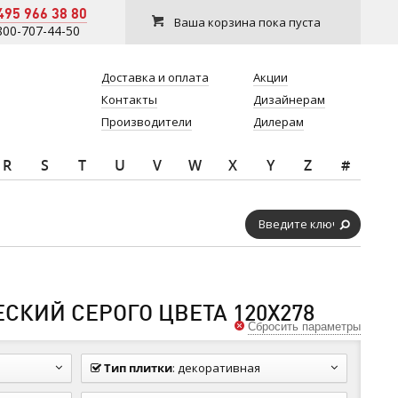
495 966 38 80
Ваша корзина пока пуста
800-707-44-50
Доставка и оплата
Акции
Контакты
Дизайнерам
Производители
Дилерам
R
S
T
U
V
W
X
Y
Z
#
СКИЙ СЕРОГО ЦВЕТА 120Х278
Сбросить параметры
Тип плитки
:
декоративная