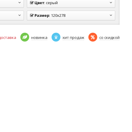
Цвет
:
серый
Размер
:
120x278
доставка
новинка
хит продаж
со скидкой