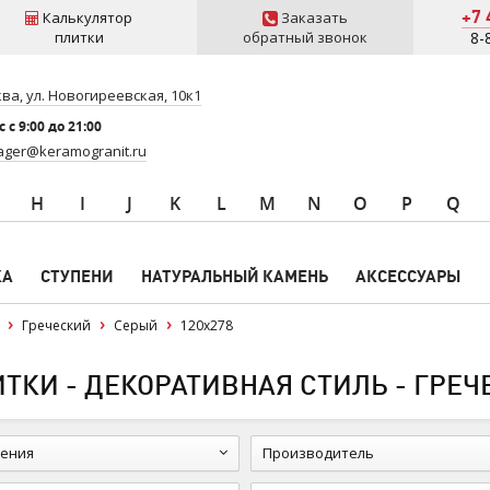
+7 
Калькулятор
Заказать
плитки
обратный звонок
8-
ва, ул. Новогиреевская, 10к1
 c 9:00 до 21:00
ger@keramogranit.ru
H
I
J
K
L
M
N
O
P
Q
КА
СТУПЕНИ
НАТУРАЛЬНЫЙ КАМЕНЬ
АКСЕССУАРЫ
Греческий
Серый
120x278
КИ - ДЕКОРАТИВНАЯ СТИЛЬ - ГРЕЧЕ
ения
Производитель