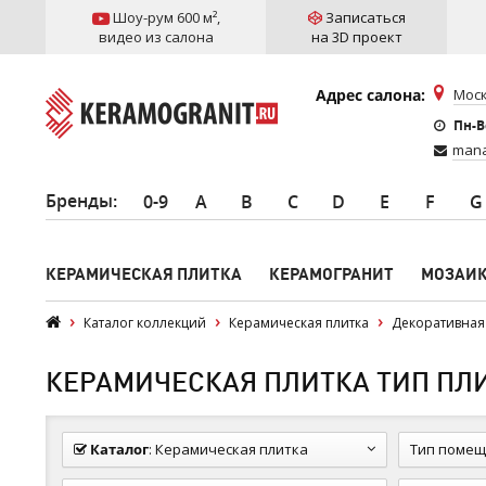
Шоу-рум 600 м²
,
Записаться
видео из салона
на 3D проект
Адрес салона:
Моск
Пн-Вс
mana
Бренды
:
0-9
A
B
C
D
E
F
G
КЕРАМИЧЕСКАЯ ПЛИТКА
КЕРАМОГРАНИТ
МОЗАИ
Каталог коллекций
Керамическая плитка
Декоративная
КЕРАМИЧЕСКАЯ ПЛИТКА ТИП ПЛИТ
Каталог
:
Керамическая плитка
Тип помещ