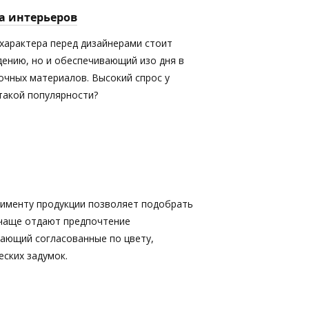
а интерьеров
характера перед дизайнерами стоит
дению, но и обеспечивающий изо дня в
очных материалов. Высокий спрос у
 такой популярности?
именту продукции позволяет подобрать
 чаще отдают предпочтение
кающий согласованные по цвету,
ских задумок.