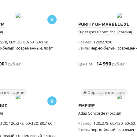
УМ
PURITY OF MARBELE XL
я)
Supergres Ceramiche (Италия)
278, 60x120, 60x60, 80x160
Размер
120x278x6
-белый, современный, лофт, модерн, романтизм
Стиль
черно-белый, современн
001
14 990
2
2
руб./м
Цена от:
руб./м
ы в магазине
Образцы в магазине
ЛИС
EMPIRE
я)
Atlas Concorde (Россия)
120, 120x278, 60x120, 80x160, 80x80
Размер
120x278, 60x120, 60x60,
ский
Стиль
черно-белый, современн
-белый, современный, классический, модерн, ар деко