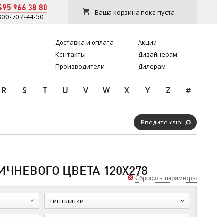
495 966 38 80
Ваша корзина пока пуста
800-707-44-50
Доставка и оплата
Акции
Контакты
Дизайнерам
Производители
Дилерам
R
S
T
U
V
W
X
Y
Z
#
ИЧНЕВОГО ЦВЕТА 120Х278
Сбросить параметры
Тип плитки