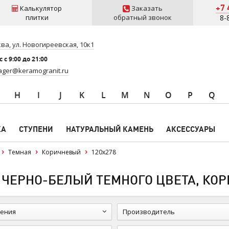
+7 
Калькулятор
Заказать
плитки
обратный звонок
8-
ва, ул. Новогиреевская, 10к1
 c 9:00 до 21:00
ger@keramogranit.ru
H
I
J
K
L
M
N
O
P
Q
КА
СТУПЕНИ
НАТУРАЛЬНЫЙ КАМЕНЬ
АКСЕССУАРЫ
Темная
Коричневый
120x278
ЧЕРНО-БЕЛЫЙ ТЕМНОГО ЦВЕТА, КОР
ения
Производитель