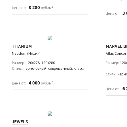
8 280
2
Цена от:
руб./м
3 
Цена от:
TITANIUM
MARVEL 
Neodom (Индия)
Atlas Concor
Размер
120x278, 120x280
Размер
120x
Стиль
черно-белый, современный, классический
Стиль
черно
4 000
2
Цена от:
руб./м
6 
Цена от:
JEWELS