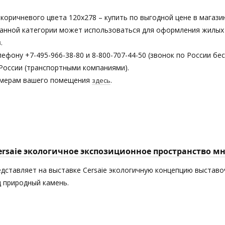
 коричневого цвета 120х278 – купить по выгодной цене в магаз
з данной категории может использоваться для оформления жилы
.
ефону +7-495-966-38-80 и 8-800-707-44-50 (звонок по России бе
России (транспортными компаниями).
азмерам вашего помещения
.
здесь
Cersaie экологичное экспозиционное пространство 
едставляет на выставке Cersaie экологичную концепцию выставоч
 природный камень.