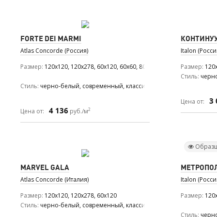
FORTE DEI MARMI
КОНТИНУ
Atlas Concorde (Россия)
Italon (Росси
Размер
120x120, 120x278, 60x120, 60x60, 80x160, 80x80
Размер
120x
Стиль
черно
Стиль
черно-белый, современный, классический
3 
Цена от:
4 136
2
Цена от:
руб./м
Образц
MARVEL GALA
МЕТРОПО
Atlas Concorde (Италия)
Italon (Росси
Размер
120x120, 120x278, 60x120
Размер
120x
Стиль
черно-белый, современный, классический, средиземномор
Стиль
черно