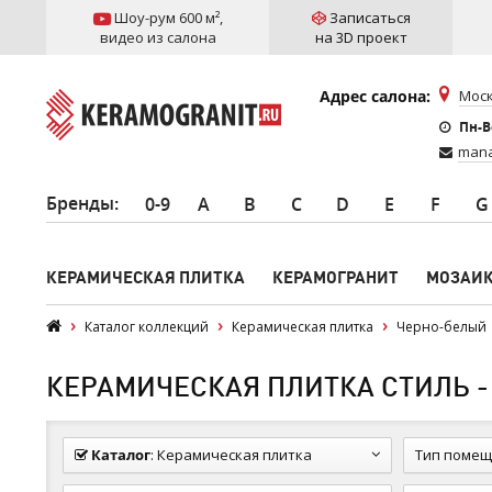
Шоу-рум 600 м²
,
Записаться
видео из салона
на 3D проект
Адрес салона:
Моск
Пн-Вс
mana
Бренды
:
0-9
A
B
C
D
E
F
G
КЕРАМИЧЕСКАЯ ПЛИТКА
КЕРАМОГРАНИТ
МОЗАИ
Каталог коллекций
Керамическая плитка
Черно-белый
КЕРАМИЧЕСКАЯ ПЛИТКА СТИЛЬ - 
Каталог
:
Керамическая плитка
Тип помещ