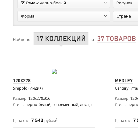
Стиль
:
черно-белый
Рисунок
Форма
Страна
17 КОЛЛЕКЦИЙ
37 ТОВАРОВ
Найдено
и
120X278
MEDLEY
Simpolo (Индия)
Century (Ита
Размер
120x278x0.6
Размер
120x
Стиль
черно-белый, современный, лофт, классический
Стиль
черн
7 543
7 
2
Цена от:
руб./м
Цена от: