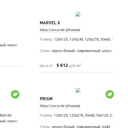
MARVEL X
Atlas Concorde (Италия)
Размер
120x120, 120x240, 120x278, 30x60, 60x120, 6
ый, классический
Стиль
черно-белый, современный, классический
5 612
2
Цена от:
руб./м
PRISM
Atlas Concorde (Италия)
 80x160
Размер
120x120, 120x278, 30x60, 50x120, 60x120, 60
ый, классический, ар деко
Стиль
черно-белый, современный, лофт, средиз