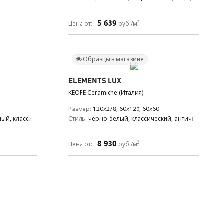
5 639
2
Цена от:
руб./м
Образцы в магазине
ELEMENTS LUX
KEOPE Ceramiche (Италия)
Размер
120x278, 60x120, 60x60
ый, классический
Стиль
черно-белый, классический, античный
8 930
2
Цена от:
руб./м