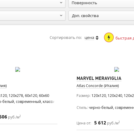
Поверхность
Доп. свойства
Сортировать по:
цена
быстрая 
MARVEL MERAVIGLIA
лия)
Atlas Concorde (Италия)
120, 120x278, 60x120, 60x60
Размер
120x120, 120x240, 120x27
о-белый, современный, классический
Стиль
черно-белый, современн
506
2
руб./м
5 612
2
Цена от:
руб./м