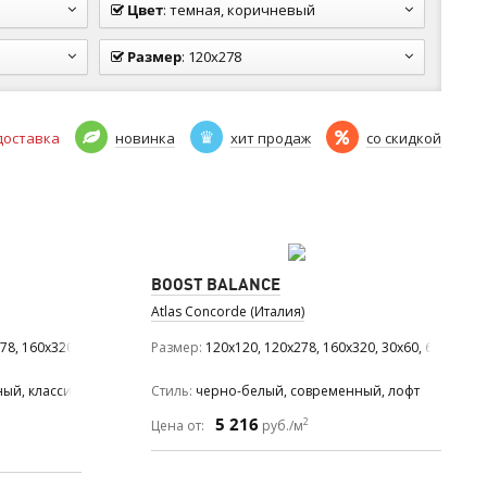
Цвет
:
темная, коричневый
Размер
:
120x278
доставка
новинка
хит продаж
со скидкой
BOOST BALANCE
Atlas Concorde (Италия)
8, 160x320, 30x60, 59.5x118.2, 60x120, 60x60, 75x150, 75x75
Размер
120x120, 120x278, 160x320, 30x60, 60x120, 6
ый, классический, средиземноморский, милано
Стиль
черно-белый, современный, лофт
5 216
2
Цена от:
руб./м