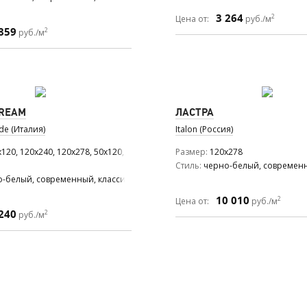
3 264
2
Цена от:
руб./м
859
2
руб./м
DREAM
ЛАСТРА
de (Италия)
Italon (Россия)
120, 120x240, 120x278, 50x120, 60x120, 60x60, 75x150, 75x75
Размер
120x278
Стиль
черно-белый, современн
-белый, современный, классический, модерн
10 010
2
Цена от:
руб./м
240
2
руб./м