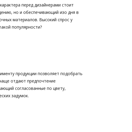
характера перед дизайнерами стоит
дению, но и обеспечивающий изо дня в
очных материалов. Высокий спрос у
 такой популярности?
именту продукции позволяет подобрать
 чаще отдают предпочтение
кающий согласованные по цвету,
ских задумок.