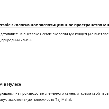
Cersaie экологичное экспозиционное пространство 
едставляет на выставке Cersaie экологичную концепцию выставоч
 природный камень.
м в Нулесе
рующаяся на производстве спеченного камня, открыла свой пер
новую эксклюзивную поверхность Taj Mahal.