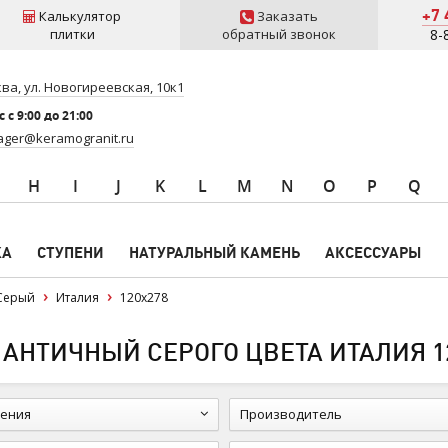
+7 
Калькулятор
Заказать
плитки
обратный звонок
8-
ва, ул. Новогиреевская, 10к1
 c 9:00 до 21:00
ger@keramogranit.ru
H
I
J
K
L
M
N
O
P
Q
КА
СТУПЕНИ
НАТУРАЛЬНЫЙ КАМЕНЬ
АКСЕССУАРЫ
Серый
Италия
120x278
 АНТИЧНЫЙ СЕРОГО ЦВЕТА ИТАЛИЯ 1
ения
Производитель