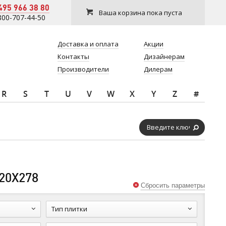
495 966 38 80
Ваша корзина пока пуста
800-707-44-50
Доставка и оплата
Акции
Контакты
Дизайнерам
Производители
Дилерам
R
S
T
U
V
W
X
Y
Z
#
20Х278
Сбросить параметры
Тип плитки