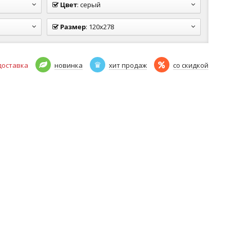
Цвет
:
серый
Размер
:
120x278
доставка
новинка
хит продаж
со скидкой