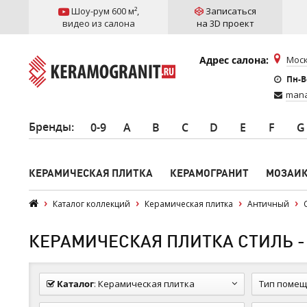
Шоу-рум 600 м²
,
Записаться
видео из салона
на 3D проект
Адрес салона:
Моск
Пн-Вс
mana
Бренды
:
0-9
A
B
C
D
E
F
G
КЕРАМИЧЕСКАЯ ПЛИТКА
КЕРАМОГРАНИТ
МОЗАИ
Каталог коллекций
Керамическая плитка
Античный
КЕРАМИЧЕСКАЯ ПЛИТКА СТИЛЬ -
Каталог
:
Керамическая плитка
Тип помещ