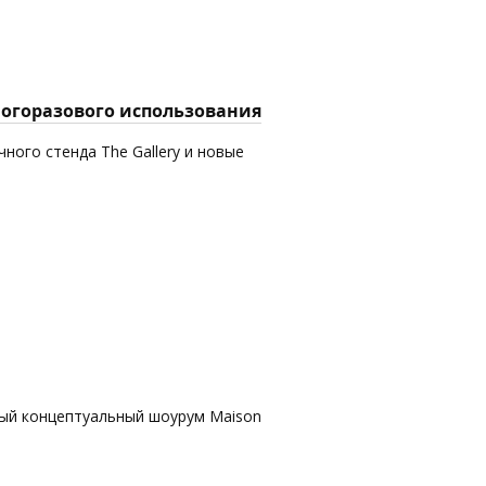
многоразового использования
ного стенда The Gallery и новые
вый концептуальный шоурум Maison