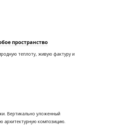
юбое пространство
иродную теплоту, живую фактуру и
тки. Вертикально уложенный
ую архитектурную композицию.