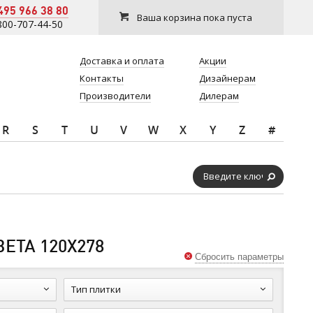
495 966 38 80
Ваша корзина пока пуста
800-707-44-50
Доставка и оплата
Акции
Контакты
Дизайнерам
Производители
Дилерам
R
S
T
U
V
W
X
Y
Z
#
ЕТА 120Х278
Сбросить параметры
Тип плитки