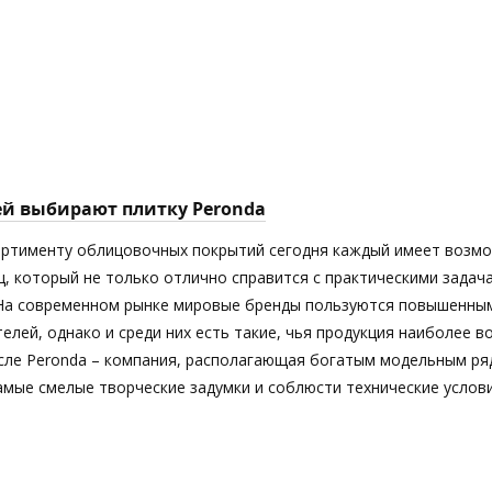
ей выбирают плитку Peronda
ортименту облицовочных покрытий сегодня каждый имеет возм
ц, который не только отлично справится с практическими задач
 На современном рынке мировые бренды пользуются повышенны
елей, однако и среди них есть такие, чья продукция наиболее 
исле Peronda – компания, располагающая богатым модельным ря
мые смелые творческие задумки и соблюсти технические услови