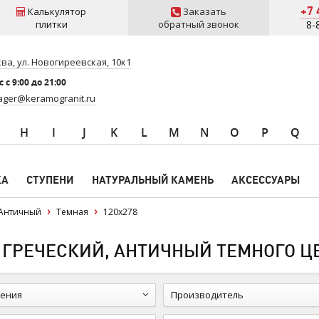
+7 
Калькулятор
Заказать
плитки
обратный звонок
8-
ва, ул. Новогиреевская, 10к1
 c 9:00 до 21:00
ger@keramogranit.ru
H
I
J
K
L
M
N
O
P
Q
КА
СТУПЕНИ
НАТУРАЛЬНЫЙ КАМЕНЬ
АКСЕССУАРЫ
Античный
Темная
120x278
 ГРЕЧЕСКИЙ, АНТИЧНЫЙ ТЕМНОГО ЦВ
ения
Производитель