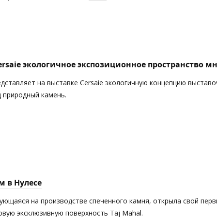
Cersaie экологичное экспозиционное пространство 
едставляет на выставке Cersaie экологичную концепцию выставоч
 природный камень.
м в Нулесе
рующаяся на производстве спеченного камня, открыла свой пер
новую эксклюзивную поверхность Taj Mahal.