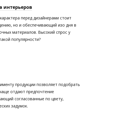
а интерьеров
характера перед дизайнерами стоит
дению, но и обеспечивающий изо дня в
очных материалов. Высокий спрос у
 такой популярности?
именту продукции позволяет подобрать
 чаще отдают предпочтение
кающий согласованные по цвету,
ских задумок.