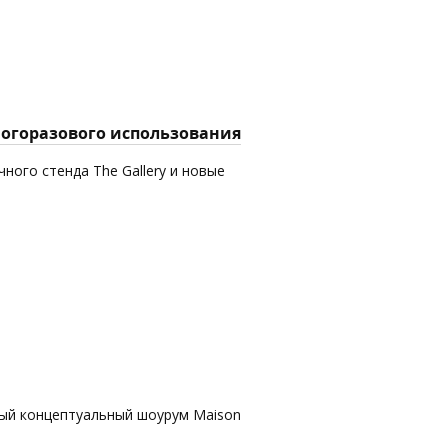
многоразового использования
ного стенда The Gallery и новые
вый концептуальный шоурум Maison