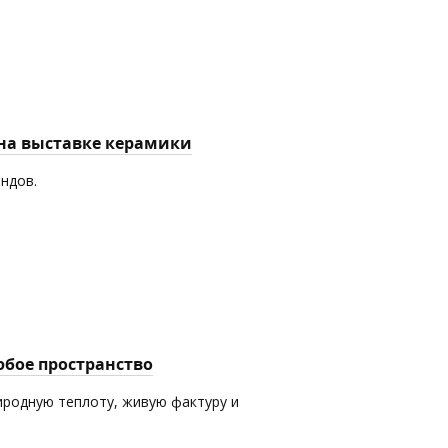
 на выставке керамики
ендов.
юбое пространство
иродную теплоту, живую фактуру и