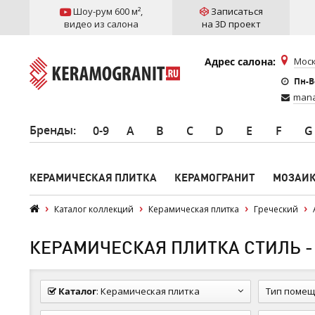
Шоу-рум 600 м²
,
Записаться
видео из салона
на 3D проект
Адрес салона:
Моск
Пн-Вс
mana
Бренды
:
0-9
A
B
C
D
E
F
G
КЕРАМИЧЕСКАЯ ПЛИТКА
КЕРАМОГРАНИТ
МОЗАИ
Каталог коллекций
Керамическая плитка
Греческий
КЕРАМИЧЕСКАЯ ПЛИТКА СТИЛЬ -
Каталог
:
Керамическая плитка
Тип помещ