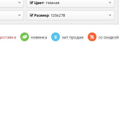
Цвет
:
темная
Размер
:
120x278
доставка
новинка
хит продаж
со скидкой