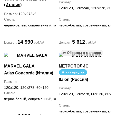
Размер
(Италия)
120x120, 120x240, 120x278, 30x6
Размер
120x278x6
Стиль
Стиль
черно-белый, современный, классический
черно-белый, современный, кла
14 990
5 612
2
2
Цена от:
руб./м
Цена от:
руб./м
Образцы в магазине
MARVEL GALA
МЕТРОПОЛИС
хит продаж
Atlas Concorde (Италия)
Italon (Россия)
Размер
120x120, 120x278, 60x120
Размер
Стиль
120x120, 120x278, 60x120, 80x16
черно-белый, современный, классический, средиземноморский
Стиль
черно-белый, современный, клас