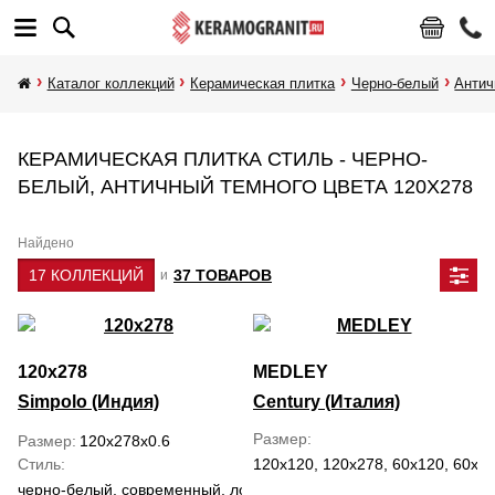
Каталог коллекций
Керамическая плитка
Черно-белый
Анти
КЕРАМИЧЕСКАЯ ПЛИТКА СТИЛЬ - ЧЕРНО-
БЕЛЫЙ, АНТИЧНЫЙ ТЕМНОГО ЦВЕТА 120Х278
Найдено
17 КОЛЛЕКЦИЙ
37 ТОВАРОВ
и
120x278
MEDLEY
Simpolo (Индия)
Century (Италия)
Размер
Размер
120x278x0.6
Стиль
120x120, 120x278, 60x120, 60x6
черно-белый, современный, лофт, классический