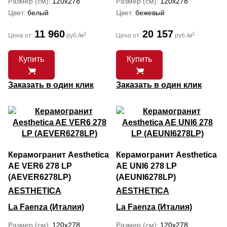
Размер (см)
120x278
Размер (см)
120x278
Цвет
белый
Цвет
бежевый
11 960
20 157
2
2
Цена от:
руб./м
Цена от:
руб./м
Купить
Купить
Заказать в один клик
Заказать в один клик
Керамогранит Aesthetica
Керамогранит Aesthetica
AE VER6 278 LP
AE UNI6 278 LP
(AEVER6278LP)
(AEUNI6278LP)
AESTHETICA
AESTHETICA
La Faenza (Италия)
La Faenza (Италия)
Размер (см)
120x278
Размер (см)
120x278