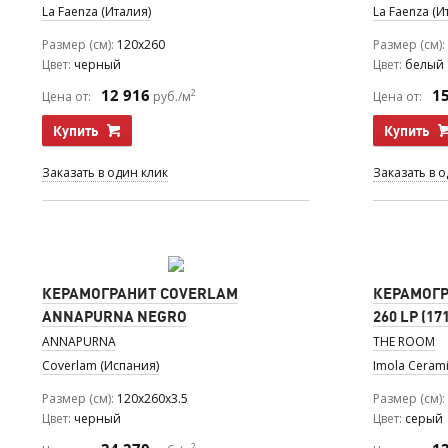
La Faenza (Италия)
La Faenza (И
Размер (см)
120x260
Размер (см)
Цвет
черный
Цвет
белый
12 916
1
2
Цена от:
руб./м
Цена от:
Купить
Купить
Заказать в один клик
Заказать в 
КЕРАМОГРАНИТ COVERLAM
КЕРАМОГР
ANNAPURNA NEGRO
260 LP (17
ANNAPURNA
THE ROOM
Coverlam (Испания)
Imola Cerami
Размер (см)
120x260x3.5
Размер (см)
Цвет
черный
Цвет
серый
2