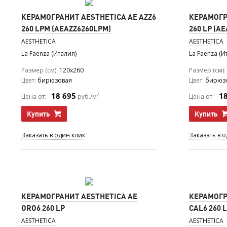
КЕРАМОГРАНИТ AESTHETICA AE AZZ6
КЕРАМОГР
260 LPM (AEAZZ6260LPM)
260 LP (A
AESTHETICA
AESTHETICA
La Faenza (Италия)
La Faenza (И
Размер (см)
120x260
Размер (см)
Цвет
бирюзовая
Цвет
бирюз
18 695
1
2
Цена от:
руб./м
Цена от:
Купить
Купить
Заказать в один клик
Заказать в 
КЕРАМОГРАНИТ AESTHETICA AE
КЕРАМОГР
ORO6 260 LP
CAL6 260 
AESTHETICA
AESTHETICA