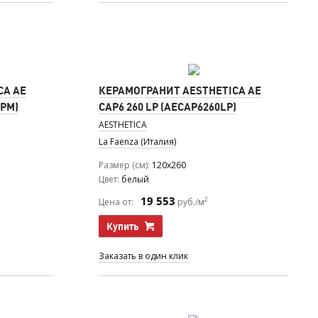
CA AE
КЕРАМОГРАНИТ AESTHETICA AE
LPM)
CAP6 260 LP (AECAP6260LP)
AESTHETICA
La Faenza (Италия)
Размер (см)
120x260
Цвет
белый
19 553
2
Цена от:
руб./м
Купить
Заказать в один клик