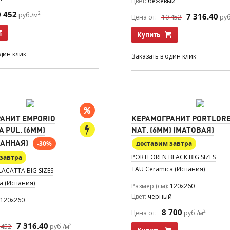
Цвет
бежевый
0 452
2
руб./м
7 316.40
Цена от:
10 452
руб
Купить
один клик
Заказать в один клик
АНИТ EMPORIO
КЕРАМОГРАНИТ PORTLORE
 PUL. (6MM)
NAT. (6MM) (МАТОВАЯ)
АННАЯ)
-30%
доставим завтра
PORTLOREN BLACK BIG SIZES
завтра
TAU Ceramica (Испания)
ACATTA BIG SIZES
a (Испания)
Размер (см)
120x260
Цвет
черный
120x260
8 700
2
Цена от:
руб./м
7 316.40
2
 452
руб./м