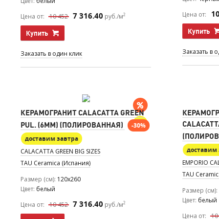
Цвет
белый
1
Цена от:
7 316.40
2
Цена от:
10 452
руб./м
Купить
Купить
Заказать в 
Заказать в один клик
КЕРАМОГРАНИТ CALACATTA GREEN
КЕРАМОГР
CALACATTA
PUL. (6MM) (ПОЛИРОВАННАЯ)
-30%
(ПОЛИРОВ
доставим завтра
доставим 
CALACATTA GREEN BIG SIZES
EMPORIO CAL
TAU Ceramica (Испания)
TAU Ceramic
Размер (см)
120x260
Цвет
белый
Размер (см)
Цвет
белый
7 316.40
2
Цена от:
10 452
руб./м
Цена от:
10