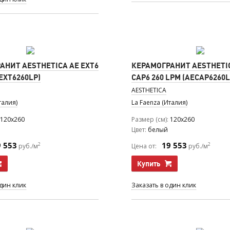
АНИТ AESTHETICA AE EXT6
КЕРАМОГРАНИТ AESTHETI
EEXT6260LP)
CAP6 260 LPM (AECAP6260
AESTHETICA
талия)
La Faenza (Италия)
120x260
Размер (см)
120x260
Цвет
белый
9 553
19 553
2
2
руб./м
Цена от:
руб./м
Купить
один клик
Заказать в один клик