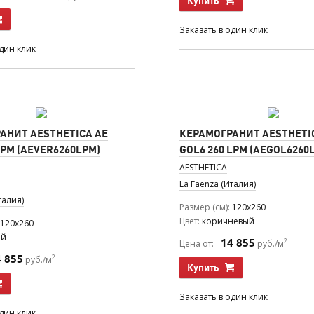
Купить
Заказать в один клик
один клик
АНИТ AESTHETICA AE
КЕРАМОГРАНИТ AESTHETI
LPM (AEVER6260LPM)
GOL6 260 LPM (AEGOL6260
AESTHETICA
La Faenza (Италия)
талия)
Размер (см)
120x260
Цвет
коричневый
120x260
ый
14 855
2
Цена от:
руб./м
4 855
2
руб./м
Купить
Заказать в один клик
один клик