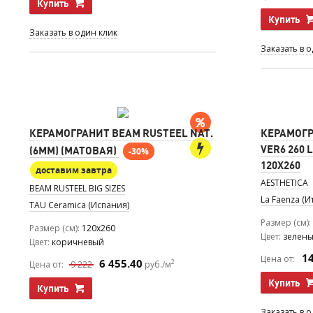
Купить
Купить
Заказать в один клик
Заказать в 
КЕРАМОГРАНИТ BEAM RUSTEEL NAT.
КЕРАМОГР
VER6 260 
(6MM) (МАТОВАЯ)
-30%
120Х260
доставим завтра
AESTHETICA
BEAM RUSTEEL BIG SIZES
La Faenza (И
TAU Ceramica (Испания)
Размер (см)
Размер (см)
120x260
Цвет
зелен
Цвет
коричневый
1
Цена от:
6 455.40
2
Цена от:
9 222
руб./м
Купить
Купить
Заказать в 