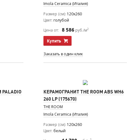
Imola Ceramica (Италия)
Размер (см)
120x260
Цвет
голубой
8 586
2
Цена от:
руб./м
Купить
Заказать в один клик
 PALADIO
КЕРАМОГРАНИТ THE ROOM ABS WH6
260 LP (175670)
THE ROOM
Imola Ceramica (Италия)
Размер (см)
120x260
Цвет
белый
2