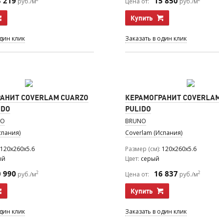
3 219
15 850
руб./м
Цена от:
руб./м
Купить
один клик
Заказать в один клик
АНИТ COVERLAM CUARZO
КЕРАМОГРАНИТ COVERLA
IDO
PULIDO
NO
BRUNO
спания)
Coverlam (Испания)
120x260x5.6
Размер (см)
120x260x5.6
ый
Цвет
серый
0 990
16 837
2
2
руб./м
Цена от:
руб./м
Купить
один клик
Заказать в один клик