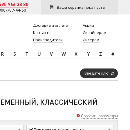
495 966 38 80
Ваша корзина пока пуста
800-707-44-50
Доставка и оплата
Акции
Контакты
Дизайнерам
Производители
Дилерам
R
S
T
U
V
W
X
Y
Z
#
ВРЕМЕННЫЙ, КЛАССИЧЕСКИЙ
Сбросить параметры
Тип плитки
:
облицовочная