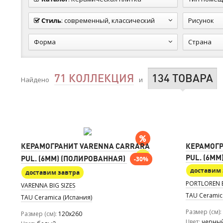
Стиль
:
современный, классический
Рисунок
Форма
Страна
71 КОЛЛЕКЦИЯ
134 ТОВАРА
Найдено
и
КЕРАМОГРАНИТ VARENNA CARRARA
КЕРАМОГР
PUL. (6M
PUL. (6MM) (ПОЛИРОВАННАЯ)
-30%
доставим 
доставим завтра
PORTLOREN B
VARENNA BIG SIZES
TAU Ceramic
TAU Ceramica (Испания)
Размер (см)
Размер (см)
120x260
Цвет
черны