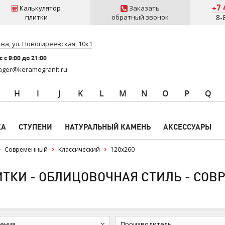
+7 
Калькулятор
Заказать
плитки
обратный звонок
8-
ва, ул. Новогиреевская, 10к1
 c 9:00 до 21:00
ger@keramogranit.ru
H
I
J
K
L
M
N
O
P
Q
КА
СТУПЕНИ
НАТУРАЛЬНЫЙ КАМЕНЬ
АКСЕССУАРЫ
Современный
Классический
120x260
ИТКИ - ОБЛИЦОВОЧНАЯ СТИЛЬ - СО
ения
Производитель