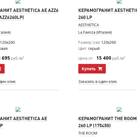
АНИТ AESTHETICA AE AZZ6
КЕРАМОГРАНИТ AESTHETIC
EAZZ6260LP)
260 LP
AESTHETICA
талия)
La Faenza (Италия)
120x260
Размер (см)
120x260
овая
Цвет
серый
8 695
15 400
2
2
руб./м
Цена от:
руб./м
Купить
один клик
Заказать в один клик
АНИТ AESTHETICA AE
КЕРАМОГРАНИТ THE ROOM
LP
260 LP (175450)
THE ROOM