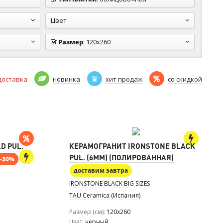
Цвет
Размер
:
120x260
доставка
новинка
хит продаж
со скидкой
D PUL.
КЕРАМОГРАНИТ IRONSTONE BLACK
PUL. (6MM) (ПОЛИРОВАННАЯ)
-30%
доставим завтра
IRONSTONE BLACK BIG SIZES
TAU Ceramica (Испания)
Размер (см)
120x260
Цвет
черный