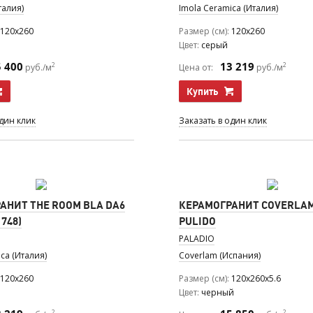
талия)
Imola Ceramica (Италия)
120x260
Размер (см)
120x260
Цвет
серый
5 400
13 219
2
2
руб./м
Цена от:
руб./м
Купить
один клик
Заказать в один клик
АНИТ THE ROOM BLA DA6
КЕРАМОГРАНИТ COVERLAM
1748)
PULIDO
PALADIO
ca (Италия)
Coverlam (Испания)
120x260
Размер (см)
120x260x5.6
Цвет
черный
2
2