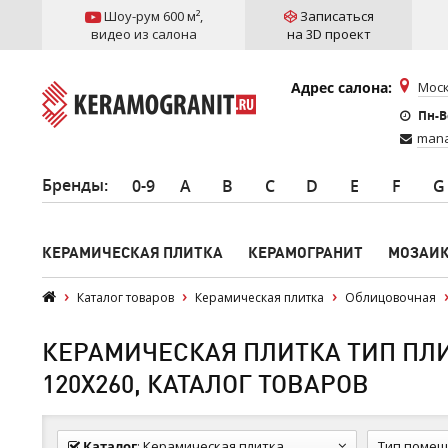
Шоу-рум 600 м²
,
Записаться
видео из салона
на 3D проект
Адрес салона:
Моск
Пн-Вс
mana
Бренды
:
0-9
A
B
C
D
E
F
G
КЕРАМИЧЕСКАЯ ПЛИТКА
КЕРАМОГРАНИТ
МОЗАИ
Каталог товаров
Керамическая плитка
Облицовочная
КЕРАМИЧЕСКАЯ ПЛИТКА ТИП ПЛ
120Х260, КАТАЛОГ ТОВАРОВ
Каталог
:
Керамическая плитка
Тип помещ