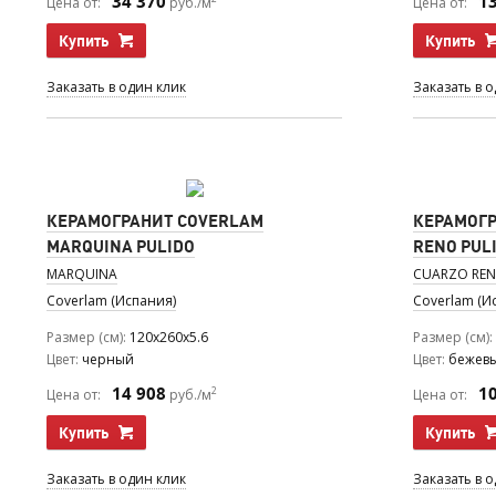
34 370
1
Цена от:
руб./м
Цена от:
Купить
Купить
Заказать в один клик
Заказать в 
КЕРАМОГРАНИТ COVERLAM
КЕРАМОГР
MARQUINA PULIDO
RENO PUL
MARQUINA
CUARZO RE
Coverlam (Испания)
Coverlam (И
Размер (см)
120x260x5.6
Размер (см)
Цвет
черный
Цвет
бежев
14 908
1
2
Цена от:
руб./м
Цена от:
Купить
Купить
Заказать в один клик
Заказать в 