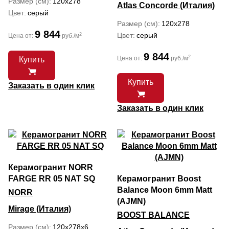
Размер (см)
120x278
Atlas Concorde (Италия)
Цвет
серый
Размер (см)
120x278
9 844
Цвет
серый
2
Цена от:
руб./м
9 844
2
Цена от:
руб./м
Купить
Купить
Заказать в один клик
Заказать в один клик
Керамогранит NORR
FARGE RR 05 NAT SQ
Керамогранит Boost
Balance Moon 6mm Matt
NORR
(AJMN)
Mirage (Италия)
BOOST BALANCE
Размер (см)
120x278x6