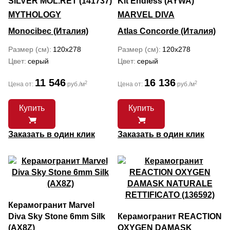
SILVER MOL.RET (141737)
Kit Endless (AYWA)
MYTHOLOGY
MARVEL DIVA
Monocibec (Италия)
Atlas Concorde (Италия)
Размер (см)
120x278
Размер (см)
120x278
Цвет
серый
Цвет
серый
11 546
16 136
2
2
Цена от:
руб./м
Цена от:
руб./м
Купить
Купить
Заказать в один клик
Заказать в один клик
Керамогранит Marvel
Diva Sky Stone 6mm Silk
Керамогранит REACTION
(AX8Z)
OXYGEN DAMASK