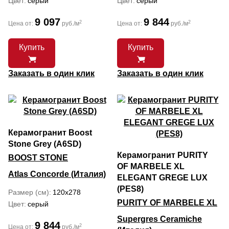
Цвет
серый
Цвет
серый
9 097
9 844
2
2
Цена от:
руб./м
Цена от:
руб./м
Купить
Купить
Заказать в один клик
Заказать в один клик
Керамогранит Boost
Stone Grey (A6SD)
Керамогранит PURITY
BOOST STONE
OF MARBELE XL
Atlas Concorde (Италия)
ELEGANT GREGE LUX
(PES8)
Размер (см)
120x278
PURITY OF MARBELE XL
Цвет
серый
Supergres Ceramiche
9 844
2
Цена от:
руб./м