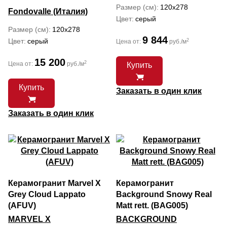
Размер (см)
120x278
Fondovalle (Италия)
Цвет
серый
Размер (см)
120x278
9 844
Цвет
серый
2
Цена от:
руб./м
15 200
2
Цена от:
руб./м
Купить
Купить
Заказать в один клик
Заказать в один клик
Керамогранит Marvel X
Керамогранит
Grey Cloud Lappato
Background Snowy Real
(AFUV)
Matt rett. (BAG005)
MARVEL X
BACKGROUND