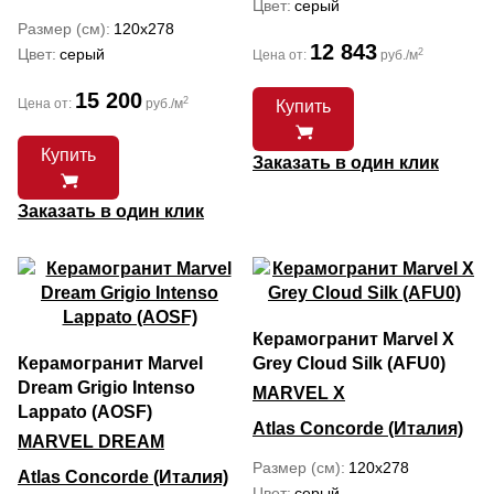
Цвет
серый
Размер (см)
120x278
12 843
Цвет
серый
2
Цена от:
руб./м
15 200
2
Цена от:
руб./м
Купить
Купить
Заказать в один клик
Заказать в один клик
Керамогранит Marvel X
Керамогранит Marvel
Grey Cloud Silk (AFU0)
Dream Grigio Intenso
MARVEL X
Lappato (AOSF)
Atlas Concorde (Италия)
MARVEL DREAM
Размер (см)
120x278
Atlas Concorde (Италия)
Цвет
серый