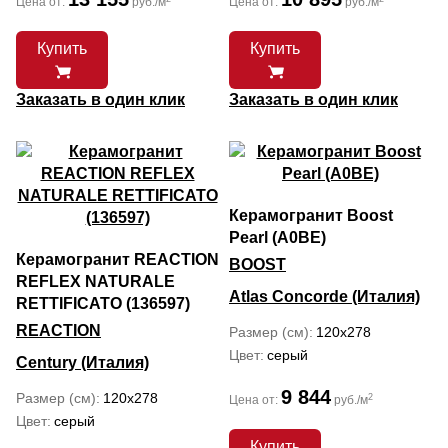
Цена от:
руб./м
Цена от:
руб./м
Купить
Купить
Заказать в один клик
Заказать в один клик
Керамогранит Boost
Pearl (A0BE)
Керамогранит REACTION
BOOST
REFLEX NATURALE
Atlas Concorde (Италия)
RETTIFICATO (136597)
REACTION
Размер (см)
120x278
Цвет
серый
Century (Италия)
9 844
Размер (см)
120x278
2
Цена от:
руб./м
Цвет
серый
Купить