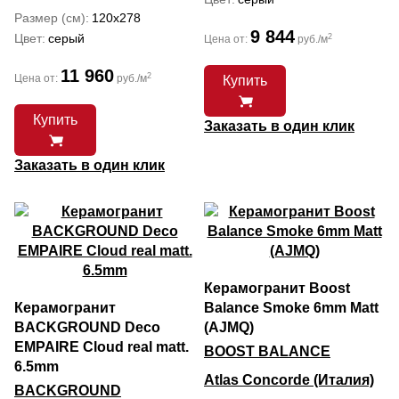
Размер (см)
120x278
9 844
Цвет
серый
2
Цена от:
руб./м
11 960
2
Цена от:
руб./м
Купить
Купить
Заказать в один клик
Заказать в один клик
Керамогранит Boost
Керамогранит
Balance Smoke 6mm Matt
BACKGROUND Deco
(AJMQ)
EMPAIRE Cloud real matt.
BOOST BALANCE
6.5mm
Atlas Concorde (Италия)
BACKGROUND