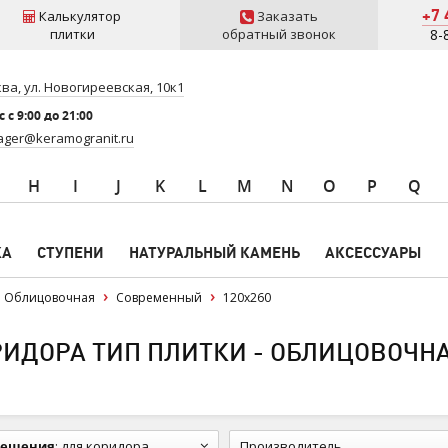
+7 
Калькулятор
Заказать
плитки
обратный звонок
8-
ва, ул. Новогиреевская, 10к1
 c 9:00 до 21:00
ger@keramogranit.ru
H
I
J
K
L
M
N
O
P
Q
КА
СТУПЕНИ
НАТУРАЛЬНЫЙ КАМЕНЬ
АКСЕССУАРЫ
Облицовочная
Современный
120x260
ИДОРА ТИП ПЛИТКИ - ОБЛИЦОВОЧН
мещения
:
для коридора
Производитель