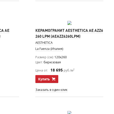
CA AE
КЕРАМОГРАНИТ AESTHETICA AE AZZ6
)
260 LPM (AEAZZ6260LPM)
AESTHETICA
La Faenza (Италия)
Размер (см)
120x260
Цвет
бирюзовая
18 695
2
Цена от:
руб./м
Купить
Заказать в один клик