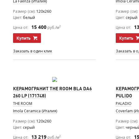
La Faenza (Италия)
Imola Cerami
Размер (см)
120x260
Размер (см)
Цвет
белый
Цвет
серый
15 400
1
2
Цена от:
руб./м
Цена от:
Купить
Купить
Заказать в один клик
Заказать в 
КЕРАМОГРАНИТ THE ROOM BLA DA6
КЕРАМОГР
260 LP (171748)
PULIDO
THE ROOM
PALADIO
Imola Ceramica (Италия)
Coverlam (И
Размер (см)
120x260
Размер (см)
Цвет
серый
Цвет
черны
13 219
1
2
Цена от:
руб./м
Цена от: