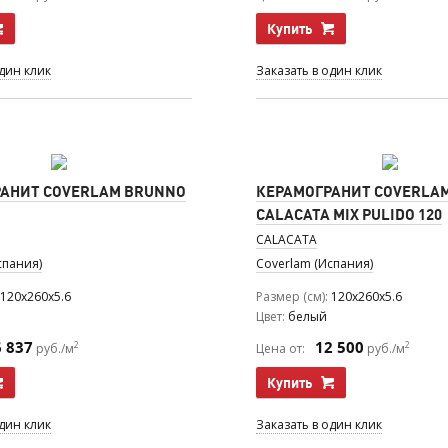
Купить
один клик
Заказать в один клик
АНИТ COVERLAM BRUNNO
КЕРАМОГРАНИТ COVERLA
CALACATA MIX PULIDO 120
CALACATA
спания)
Coverlam (Испания)
120x260x5.6
Размер (см)
120x260x5.6
Цвет
белый
6 837
12 500
2
2
руб./м
Цена от:
руб./м
Купить
один клик
Заказать в один клик