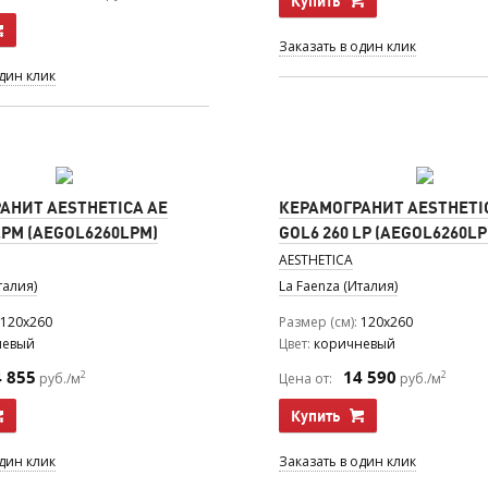
Купить
Заказать в один клик
один клик
АНИТ AESTHETICA AE
КЕРАМОГРАНИТ AESTHETI
LPM (AEGOL6260LPM)
GOL6 260 LP (AEGOL6260LP
AESTHETICA
талия)
La Faenza (Италия)
120x260
Размер (см)
120x260
невый
Цвет
коричневый
4 855
14 590
2
2
руб./м
Цена от:
руб./м
Купить
один клик
Заказать в один клик