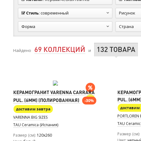
Стиль
:
современный
Рисунок
Форма
Страна
69 КОЛЛЕКЦИЙ
132 ТОВАРА
Найдено
и
КЕРАМОГРАНИТ VARENNA CARRARA
КЕРАМОГР
PUL. (6M
PUL. (6MM) (ПОЛИРОВАННАЯ)
-30%
доставим 
доставим завтра
PORTLOREN B
VARENNA BIG SIZES
TAU Ceramic
TAU Ceramica (Испания)
Размер (см)
Размер (см)
120x260
Цвет
черны