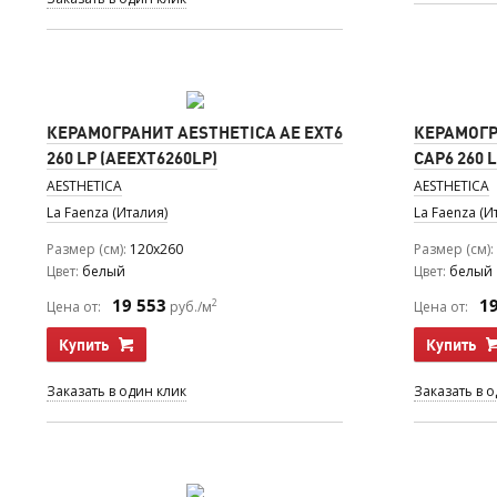
КЕРАМОГРАНИТ AESTHETICA AE EXT6
КЕРАМОГР
260 LP (AEEXT6260LP)
CAP6 260 
AESTHETICA
AESTHETICA
La Faenza (Италия)
La Faenza (И
Размер (см)
120x260
Размер (см)
Цвет
белый
Цвет
белый
19 553
1
2
Цена от:
руб./м
Цена от:
Купить
Купить
Заказать в один клик
Заказать в 