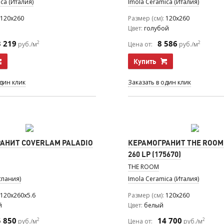
ca (Италия)
Imola Ceramica (Италия)
120x260
Размер (см)
120x260
Цвет
голубой
3 219
8 586
2
2
руб./м
Цена от:
руб./м
Купить
один клик
Заказать в один клик
АНИТ COVERLAM PALADIO
КЕРАМОГРАНИТ THE ROOM
260 LP (175670)
THE ROOM
спания)
Imola Ceramica (Италия)
120x260x5.6
Размер (см)
120x260
й
Цвет
белый
5 850
14 700
2
2
руб./м
Цена от:
руб./м