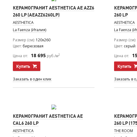
КЕРАМОГРАНИТ AESTHETICA AE AZZ6
КЕРАМОГР
260 LP (AEAZZ6260LP)
260 LP
AESTHETICA
AESTHETICA
La Faenza (Италия)
La Faenza (И
Размер (см)
120x260
Размер (см)
Цвет
бирюзовая
Цвет
серый
18 695
1
2
Цена от:
руб./м
Цена от:
Купить
Купить
Заказать в один клик
Заказать в 
КЕРАМОГРАНИТ AESTHETICA AE
КЕРАМОГР
CAL6 260 LP
260 LP (17
AESTHETICA
THE ROOM