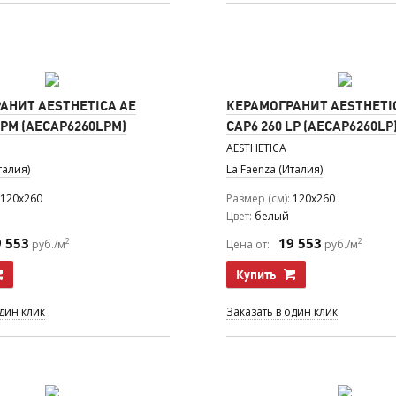
АНИТ AESTHETICA AE
КЕРАМОГРАНИТ AESTHETI
LPM (AECAP6260LPM)
CAP6 260 LP (AECAP6260LP
AESTHETICA
талия)
La Faenza (Италия)
120x260
Размер (см)
120x260
Цвет
белый
9 553
19 553
2
2
руб./м
Цена от:
руб./м
Купить
один клик
Заказать в один клик