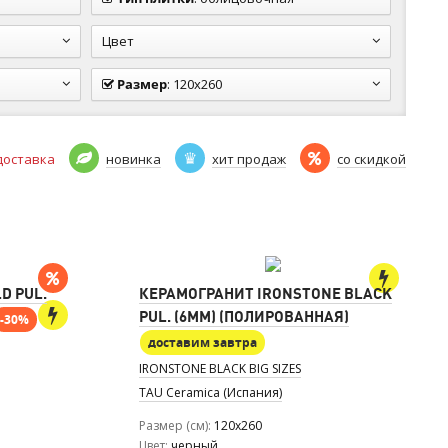
Цвет
Размер
:
120x260
доставка
новинка
хит продаж
со скидкой
D PUL.
КЕРАМОГРАНИТ IRONSTONE BLACK
PUL. (6MM) (ПОЛИРОВАННАЯ)
-30%
доставим завтра
IRONSTONE BLACK BIG SIZES
TAU Ceramica (Испания)
Размер (см)
120x260
Цвет
черный