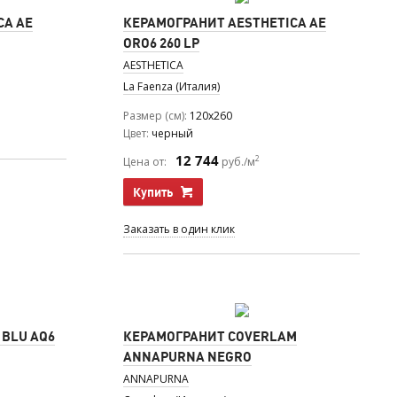
CA AE
КЕРАМОГРАНИТ AESTHETICA AE
ORO6 260 LP
AESTHETICA
La Faenza (Италия)
Размер (см)
120x260
Цвет
черный
12 744
2
Цена от:
руб./м
Купить
Заказать в один клик
 BLU AQ6
КЕРАМОГРАНИТ COVERLAM
ANNAPURNA NEGRO
ANNAPURNA