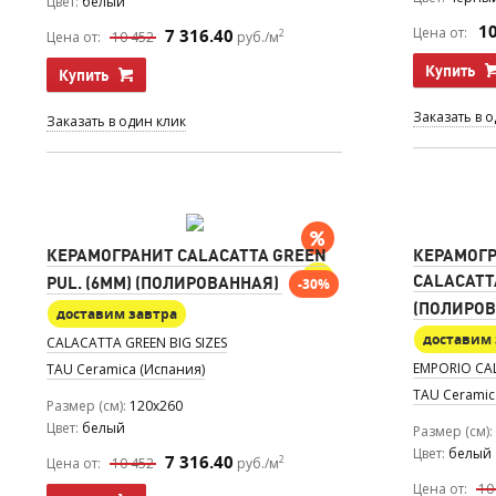
Цвет
белый
1
Цена от:
7 316.40
2
Цена от:
10 452
руб./м
Купить
Купить
Заказать в 
Заказать в один клик
КЕРАМОГРАНИТ CALACATTA GREEN
КЕРАМОГР
CALACATTA
PUL. (6MM) (ПОЛИРОВАННАЯ)
-30%
(ПОЛИРОВ
доставим завтра
доставим 
CALACATTA GREEN BIG SIZES
EMPORIO CAL
TAU Ceramica (Испания)
TAU Ceramic
Размер (см)
120x260
Цвет
белый
Размер (см)
Цвет
белый
7 316.40
2
Цена от:
10 452
руб./м
Цена от:
10