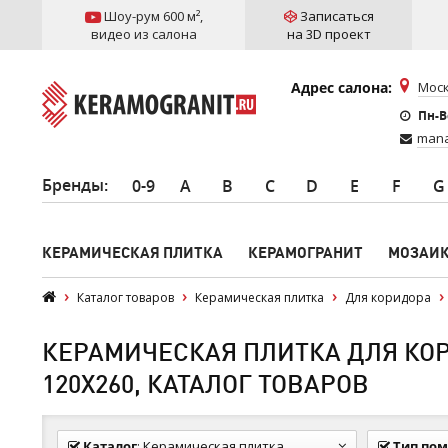
Шоу-рум 600 м²
,
Записаться
видео из салона
на 3D проект
Адрес салона:
Моск
Пн-Вс
mana
Бренды
:
0-9
A
B
C
D
E
F
G
КЕРАМИЧЕСКАЯ ПЛИТКА
КЕРАМОГРАНИТ
МОЗАИ
Каталог товаров
Керамическая плитка
Для коридора
КЕРАМИЧЕСКАЯ ПЛИТКА ДЛЯ КОР
120Х260, КАТАЛОГ ТОВАРОВ
Каталог
:
Керамическая плитка
Тип по