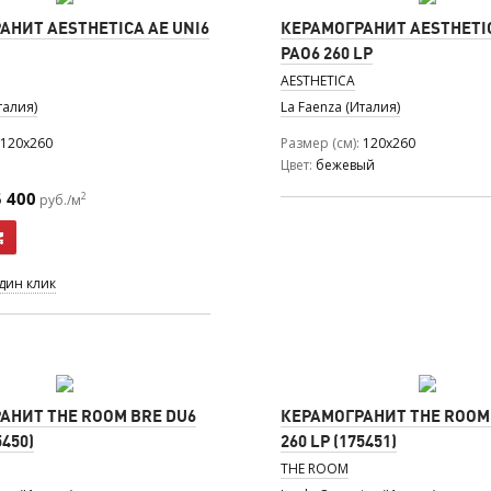
АНИТ AESTHETICA AE UNI6
КЕРАМОГРАНИТ AESTHETI
PAO6 260 LP
AESTHETICA
талия)
La Faenza (Италия)
120x260
Размер (см)
120x260
Цвет
бежевый
5 400
2
руб./м
один клик
АНИТ THE ROOM BRE DU6
КЕРАМОГРАНИТ THE ROOM
5450)
260 LP (175451)
THE ROOM