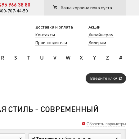
495 966 38 80
Ваша корзина пока пуста
800-707-44-50
Доставка и оплата
Акции
Контакты
Дизайнерам
Производители
Дилерам
R
S
T
U
V
W
X
Y
Z
#
АЯ СТИЛЬ - СОВРЕМЕННЫЙ
Сбросить параметры
Тип плитки
:
облицовочная