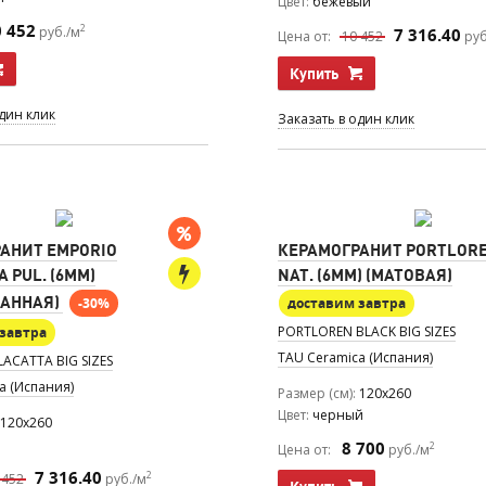
Цвет
бежевый
0 452
2
руб./м
7 316.40
Цена от:
10 452
руб
Купить
один клик
Заказать в один клик
АНИТ EMPORIO
КЕРАМОГРАНИТ PORTLORE
 PUL. (6MM)
NAT. (6MM) (МАТОВАЯ)
АННАЯ)
-30%
доставим завтра
PORTLOREN BLACK BIG SIZES
завтра
TAU Ceramica (Испания)
ACATTA BIG SIZES
a (Испания)
Размер (см)
120x260
Цвет
черный
120x260
8 700
2
Цена от:
руб./м
7 316.40
2
 452
руб./м