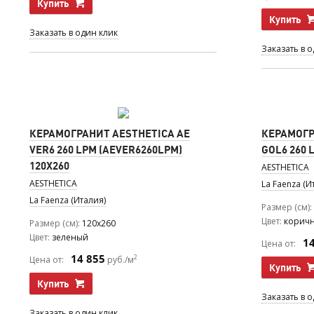
Купить
Купить
Заказать в один клик
Заказать в 
КЕРАМОГРАНИТ AESTHETICA AE
КЕРАМОГР
VER6 260 LPM (AEVER6260LPM)
GOL6 260 
120Х260
AESTHETICA
AESTHETICA
La Faenza (И
La Faenza (Италия)
Размер (см)
Цвет
корич
Размер (см)
120x260
Цвет
зеленый
1
Цена от:
14 855
2
Цена от:
руб./м
Купить
Купить
Заказать в 
Заказать в один клик