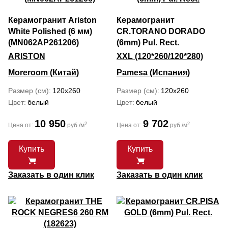
Керамогранит Ariston
Керамогранит
White Polished (6 мм)
CR.TORANO DORADO
(MN062AP261206)
(6mm) Pul. Rect.
ARISTON
XXL (120*260/120*280)
Moreroom (Китай)
Pamesa (Испания)
Размер (см)
120x260
Размер (см)
120x260
Цвет
белый
Цвет
белый
10 950
9 702
2
2
Цена от:
руб./м
Цена от:
руб./м
Купить
Купить
Заказать в один клик
Заказать в один клик