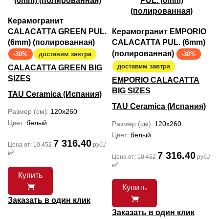
Керамогранит
CALACATTA GREEN PUL.
Керамогранит EMPORIO
(6mm) (полированная)
CALACATTA PUL. (6mm)
(полированная)
-30%
доставим завтра
-30%
доставим завтра
CALACATTA GREEN BIG
SIZES
EMPORIO CALACATTA
BIG SIZES
TAU Ceramica (Испания)
TAU Ceramica (Испания)
Размер (см)
120x260
Цвет
белый
Размер (см)
120x260
Цвет
белый
7 316.40
Цена от:
10 452
руб./
2
м
7 316.40
Цена от:
10 452
руб./
2
м
Купить
Купить
Заказать в один клик
Заказать в один клик