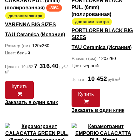
CARRARA PUL. (6mm)
PORTLOREN BLACK
PUL. (6mm)
(полированная)
-30%
(полированная)
доставим завтра
доставим завтра
VARENNA BIG SIZES
PORTLOREN BLACK BIG
TAU Ceramica (Испания)
SIZES
Размер (см)
120x260
TAU Ceramica (Испания)
Цвет
белый
Размер (см)
120x260
7 316.40
Цвет
черный
Цена от:
10 452
руб./
2
м
10 452
2
Цена от:
руб./м
Купить
Купить
Заказать в один клик
Заказать в один клик