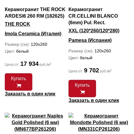
Керамогранит THE ROCK
Керамогранит
ARDESI6 260 RM (182625)
CR.CELLINI BLANCO
(6mm) Pul. Rect.
THE ROCK
XXL (120*260/120*280)
Imola Ceramica (Италия)
Pamesa (Испания)
Размер (см)
120x260
Размер (см)
120x260
Цвет
белый
Цвет
белый
17 934
2
Цена от:
руб./м
9 702
2
Цена от:
руб./м
Купить
Купить
Заказать в один клик
Заказать в один клик