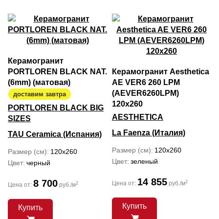
Керамогранит
PORTLOREN BLACK NAT.
Керамогранит Aesthetica
(6mm) (матовая)
AE VER6 260 LPM
(AEVER6260LPM)
доставим завтра
120х260
PORTLOREN BLACK BIG
AESTHETICA
SIZES
La Faenza (Италия)
TAU Ceramica (Испания)
Размер (см)
120x260
Размер (см)
120x260
Цвет
зеленый
Цвет
черный
14 855
8 700
2
Цена от:
руб./м
2
Цена от:
руб./м
Купить
Купить