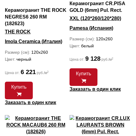
Керамогранит CR.PISA
Керамогранит THE ROCK
GOLD (6mm) Pul. Rect.
NEGRES6 260 RM
XXL (120*260/120*280)
(182623)
Pamesa (Испания)
THE ROCK
Размер (см)
120x260
Imola Ceramica (Италия)
Цвет
белый
Размер (см)
120x260
9 128
Цвет
черный
2
Цена от:
руб./м
6 221
2
Цена от:
руб./м
Купить
Купить
Заказать в один клик
Заказать в один клик