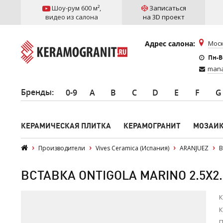
Шоу-рум 600 м²
,
Записаться
видео из салона
на 3D проект
Адрес салона:
Моск
Пн-Вс
mana
Бренды
:
0-9
A
B
C
D
E
F
G
КЕРАМИЧЕСКАЯ ПЛИТКА
КЕРАМОГРАНИТ
МОЗАИ
Производители
Vives Ceramica (Испания)
ARANJUEZ
В
ВСТАВКА ONTIGOLA MARINO 2.5X2.
К
К
П