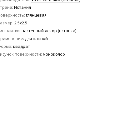
трана
Испания
оверхность
глянцевая
азмер
2.5x2.5
ип плитки
настенный декор (вставка)
Применение
для ванной
Форма
квадрат
исунок поверхности
моноколор