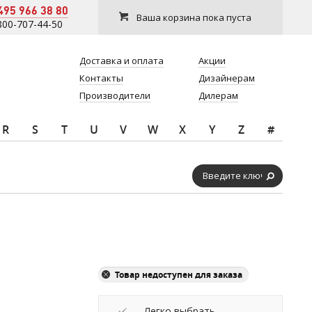
495 966 38 80
Ваша корзина пока пуста
800-707-44-50
Доставка и оплата
Акции
Контакты
Дизайнерам
Производители
Дилерам
R
S
T
U
V
W
X
Y
Z
#
Товар недоступен для заказа
Легко выбрать