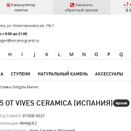
+7 
Калькулятор
Заказать
плитки
обратный звонок
8-
ва, ул. Новогиреевская, 10к1
 c 9:00 до 21:00
ger@keramogranit.ru
H
I
J
K
L
M
N
O
P
Q
КА
СТУПЕНИ
НАТУРАЛЬНЫЙ КАМЕНЬ
АКСЕССУАРЫ
ставка Ontigola Marino
5 ОТ VIVES CERAMICA (ИСПАНИЯ)
Архив
01508-0021
ОД ТОВАРА
оллекция
ARANJUEZ
роизводитель
Vives Ceramica (Испания)