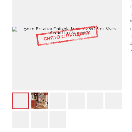
С
П
Р
Т
Р