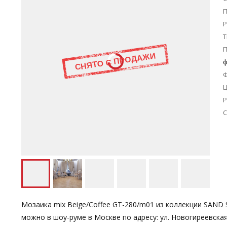
П
Р
Т
ф
Ц
Р
С
Мозаика mix Beige/Coffee GT-280/m01 из коллекции SAND
можно в шоу-руме в Москве по адресу: ул. Новогиреевска