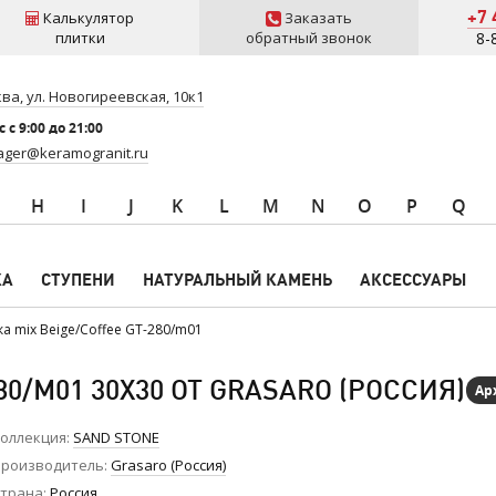
+7 
Калькулятор
Заказать
плитки
обратный звонок
8-
ва, ул. Новогиреевская, 10к1
 c 9:00 до 21:00
ger@keramogranit.ru
H
I
J
K
L
M
N
O
P
Q
КА
СТУПЕНИ
НАТУРАЛЬНЫЙ КАМЕНЬ
АКСЕССУАРЫ
а mix Beige/Coffee GT-280/m01
80/M01 30X30 ОТ GRASARO (РОССИЯ)
Ар
оллекция
SAND STONE
роизводитель
Grasaro (Россия)
трана
Россия