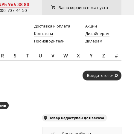
495 966 38 80
Ваша корзина пока пуста
800-707-44-50
Доставка и оплата
Акции
Контакты
Дизайнерам
Производители
Дилерам
R
S
T
U
V
W
X
Y
Z
#
хив
Товар недоступен для заказа
Легко выбрать