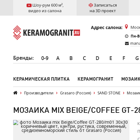
Шоу-рум 600 м²
,
Записаться
видео из салона
на 3D проект
Адрес салона:
Моск
Пн-Вс
mana
Бренды
:
0-9
A
B
C
D
E
F
G
КЕРАМИЧЕСКАЯ ПЛИТКА
КЕРАМОГРАНИТ
МОЗАИ
Производители
Grasaro (Россия)
SAND STONE
Мозаик
МОЗАИКА MIX BEIGE/COFFEE GT-2
К
П
С