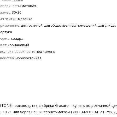
оверхность
матовая
азмер
30x30
ип плитки
мозаика
Применение
для гостиной, для общественных помещений, для улицы,
артука
Форма
квадрат
вет
коричневый
исунок поверхности
под камень
войства
морозостойкая
 STONE производства фабрики Grasaro – купить по розничной це
я, 10 к1 или через наш интернет-магазин «КЕРАМОГРАНИТ.РУ». Д