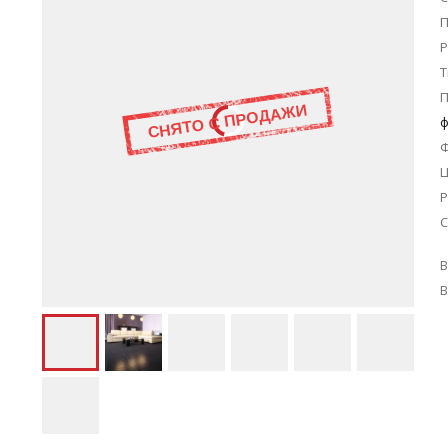
П
Р
Т
ф
Ц
Р
С
В
В