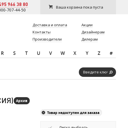
495 966 38 80
Ваша корзина пока пуста
800-707-44-50
Доставка и оплата
Акции
Контакты
Дизайнерам
Производители
Дилерам
R
S
T
U
V
W
X
Y
Z
#
СИЯ)
Архив
Товар недоступен для заказа
Легко выбрать