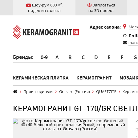
Шоу-рум 600 м²
,
Записаться
видео из салона
на 3D проект
Адрес салона:
Моск
Пн-Вс
mana
Бренды
:
0-9
A
B
C
D
E
F
G
КЕРАМИЧЕСКАЯ ПЛИТКА
КЕРАМОГРАНИТ
МОЗАИ
Производители
Grasaro (Россия)
QUARTZITE
Керамог
КЕРАМОГРАНИТ GT-170/GR СВЕТЛ
К
П
С