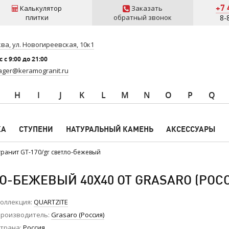
+7 
Калькулятор
Заказать
плитки
обратный звонок
8-
ва, ул. Новогиреевская, 10к1
 c 9:00 до 21:00
ger@keramogranit.ru
H
I
J
K
L
M
N
O
P
Q
КА
СТУПЕНИ
НАТУРАЛЬНЫЙ КАМЕНЬ
АКСЕССУАРЫ
ранит GT-170/gr светло-бежевый
О-БЕЖЕВЫЙ 40X40 ОТ GRASARO (РОС
оллекция
QUARTZITE
роизводитель
Grasaro (Россия)
трана
Россия