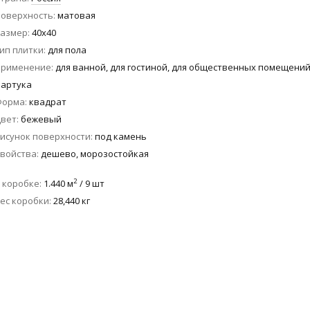
оверхность
матовая
азмер
40x40
ип плитки
для пола
Применение
для ванной, для гостиной, для общественных помещений
артука
Форма
квадрат
вет
бежевый
исунок поверхности
под камень
войства
дешево, морозостойкая
2
 коробке
1.440 м
/ 9 шт
ес коробки
28,440 кг