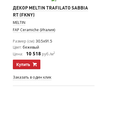
ДЕКОР MELTIN TRAFILATO SABBIA
RT (FKNY)
MELTIN
FAP Ceramiche (Италия)
Размер (см)
30.5x91.5
Цвет
бежевый
10 518
2
Цена:
руб./м
Купить
Заказать в один клик