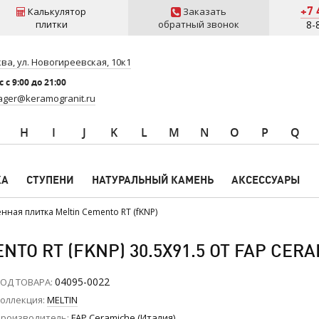
+7 
Калькулятор
Заказать
плитки
обратный звонок
8-
ва, ул. Новогиреевская, 10к1
 c 9:00 до 21:00
ger@keramogranit.ru
H
I
J
K
L
M
N
O
P
Q
КА
СТУПЕНИ
НАТУРАЛЬНЫЙ КАМЕНЬ
АКСЕССУАРЫ
нная плитка Meltin Cemento RT (fKNP)
TO RT (FKNP) 30.5X91.5 ОТ FAP CERA
04095-0022
ОД ТОВАРА
оллекция
MELTIN
роизводитель
FAP Ceramiche (Италия)