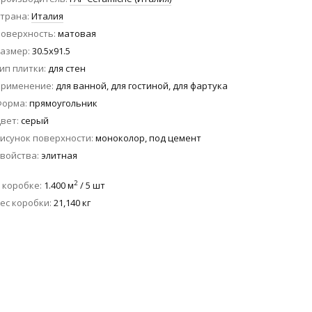
трана
Италия
оверхность
матовая
азмер
30.5x91.5
ип плитки
для стен
Применение
для ванной, для гостиной, для фартука
Форма
прямоугольник
вет
серый
исунок поверхности
моноколор, под цемент
войства
элитная
2
 коробке
1.400 м
/ 5 шт
ес коробки
21,140 кг