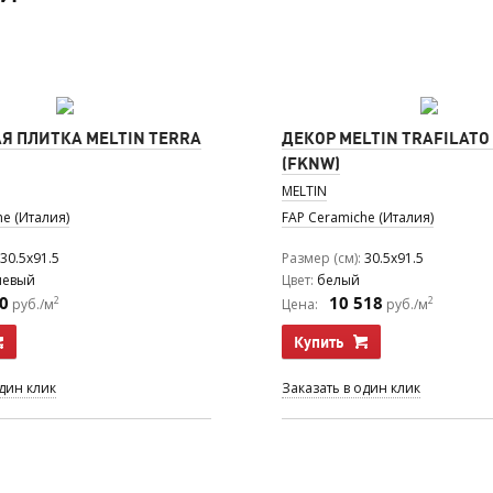
Я ПЛИТКА MELTIN TERRA
ДЕКОР MELTIN TRAFILATO
(FKNW)
MELTIN
he (Италия)
FAP Ceramiche (Италия)
30.5x91.5
Размер (см)
30.5x91.5
невый
Цвет
белый
0
10 518
2
2
руб./м
Цена:
руб./м
Купить
один клик
Заказать в один клик