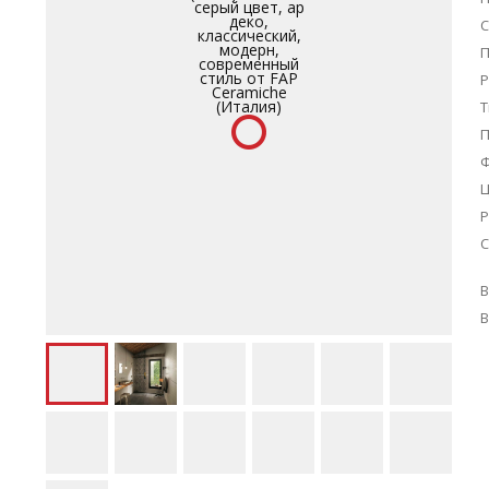
С
П
Р
Т
Ц
Р
С
В
В