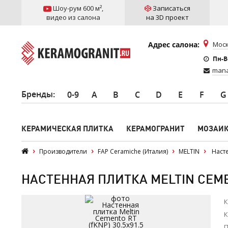
Шоу-рум 600 м²
,
Записаться
видео из салона
на 3D проект
Адрес салона:
Моск
Пн-Вс
mana
Бренды
:
0-9
A
B
C
D
E
F
G
КЕРАМИЧЕСКАЯ ПЛИТКА
КЕРАМОГРАНИТ
МОЗАИ
Производители
FAP Ceramiche (Италия)
MELTIN
Насте
НАСТЕННАЯ ПЛИТКА MELTIN CEMEN
К
К
П