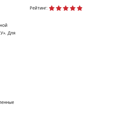
Рейтинг:
чной
У». Для
вленные