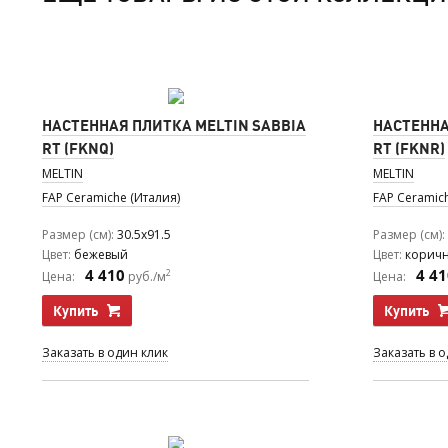
НАСТЕННАЯ ПЛИТКА MELTIN SABBIA
НАСТЕННА
RT (FKNQ)
RT (FKNR)
MELTIN
MELTIN
FAP Ceramiche (Италия)
FAP Ceramic
Размер (см)
30.5x91.5
Размер (см)
Цвет
бежевый
Цвет
корич
4 410
4 41
2
Цена:
руб./м
Цена:
Купить
Купить
Заказать в один клик
Заказать в 