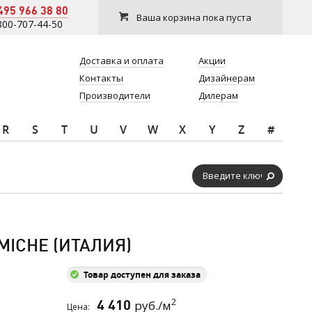
495 966 38 80
Ваша корзина пока пуста
800-707-44-50
Доставка и оплата
Акции
Контакты
Дизайнерам
Производители
Дилерам
R
S
T
U
V
W
X
Y
Z
#
MICHE (ИТАЛИЯ)
Товар доступен для заказа
2
4 410
руб./м
Цена: