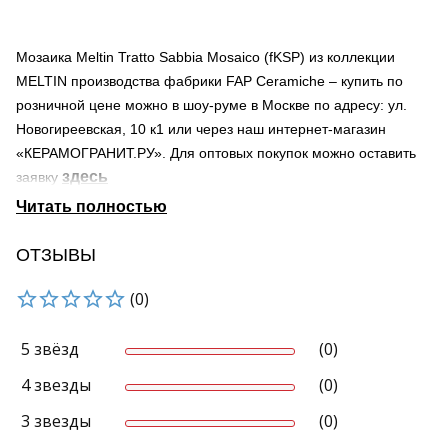
Мозаика Meltin Tratto Sabbia Mosaico (fKSP) из коллекции
MELTIN производства фабрики FAP Ceramiche – купить по
розничной цене можно в шоу-руме в Москве по адресу: ул.
Новогиреевская, 10 к1 или через наш интернет-магазин
«КЕРАМОГРАНИТ.РУ». Для оптовых покупок можно оставить
здесь
заявку
Страна происхождения – Италия
Поверхность – матовая, структурированная (рельефная)
Область применения материала – для ванной, для гостиной,
ОТЗЫВЫ
для фартука
(0)
Мы осуществляем доставку по Москве и Московской области.
Продукция нашей компании может быть доставлена в города
России транспортными компаниями.
5 звёзд
(0)
Узнать о наличии товара на складе можно по телефону +7-
4 звезды
(0)
495-966-38-80 и 8-800-707-44-50 (звонок по России
бесплатный)
3 звезды
(0)
Реальный вид продукта может отличаться от приведенного