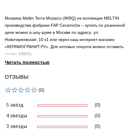
Мозаика Meltin Terra Mosaico (fKRQ) из коллекции MELTIN
производства фабрики FAP Ceramiche – купить по розничной
цене можно в шоу-руме в Москве по адресу: ул.
Новогиреевская, 10 к1 или через наш интернет-магазин
«КЕРАМОГРАНИТ.РУ». Для оптовых покупок можно оставить
здесь
заявку
Страна происхождения – Италия
Поверхность – глянцевая, матовая, структурированная
(рельефная)
ОТЗЫВЫ
Область применения материала – для ванной, для гостиной,
(0)
для фартука
Мы осуществляем доставку по Москве и Московской области.
Продукция нашей компании может быть доставлена в города
5 звёзд
(0)
России транспортными компаниями.
4 звезды
(0)
Узнать о наличии товара на складе можно по телефону +7-
495-966-38-80 и 8-800-707-44-50 (звонок по России
3 звезды
(0)
бесплатный)