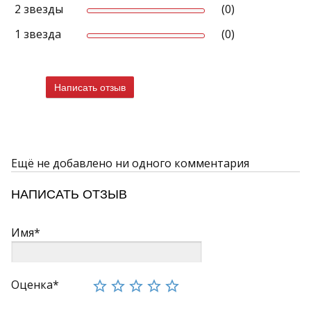
2 звезды
(0)
Реальный вид продукта может отличаться от приведенного
изображения.
1 звезда
(0)
каталоге
В нашем
представлена керамическая плитка и
керамогранит из Италии, Испании, Португалии и России.
Представленные на сайте коллекции имеют фотографии
Написать отзыв
интерьеров и отдельных плиток.
Ещё не добавлено ни одного комментария
НАПИСАТЬ ОТЗЫВ
Имя*
Оценка*