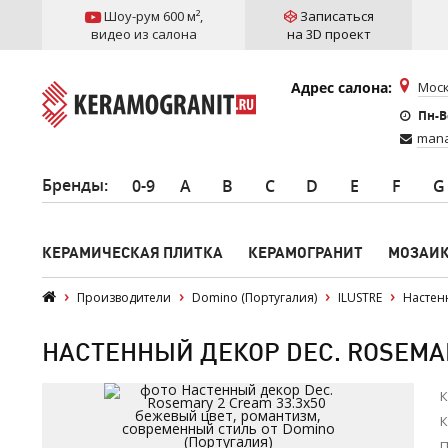
Шоу-рум 600 м²
,
Записаться
видео из салона
на 3D проект
Адрес салона:
Моск
Пн-Вс
mana
Бренды
:
0-9
A
B
C
D
E
F
G
КЕРАМИЧЕСКАЯ ПЛИТКА
КЕРАМОГРАНИТ
МОЗАИ
Производители
Domino (Португалия)
ILUSTRE
Настен
НАСТЕННЫЙ ДЕКОР DEC. ROSEMARY
К
К
П