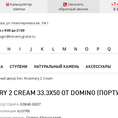
+7 
Калькулятор
Заказать
плитки
обратный звонок
8-
ва, ул. Новогиреевская, 10к1
 c 9:00 до 21:00
ger@keramogranit.ru
H
I
J
K
L
M
N
O
P
Q
КА
СТУПЕНИ
НАТУРАЛЬНЫЙ КАМЕНЬ
АКСЕССУАРЫ
ный декор Dec. Rosemary 2 Cream
 2 CREAM 33.3X50 ОТ DOMINO (ПОРТ
03840-0007
ОД ТОВАРА
оллекция
ILUSTRE
роизводитель
Domino (Португалия)