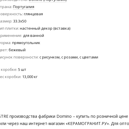
трана
Португалия
оверхность
глянцевая
азмер
33.3x50
ип плитки
настенный декор (вставка)
Применение
для ванной
Форма
прямоугольник
вет
бежевый
исунок поверхности
с рисунком, с розами, с цветами
 коробке
5 шт
ес коробки
13,000 кг
USTRE производства фабрики Domino – купить по розничной цен
к1 или через наш интернет-магазин «КЕРАМОГРАНИТ.РУ». Для опт