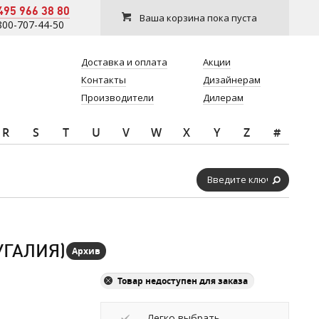
495 966 38 80
Ваша корзина пока пуста
800-707-44-50
Доставка и оплата
Акции
Контакты
Дизайнерам
Производители
Дилерам
R
S
T
U
V
W
X
Y
Z
#
УГАЛИЯ)
Архив
Товар недоступен для заказа
Легко выбрать