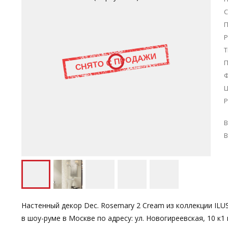
С
П
Р
Т
Ц
Р
В
В
Настенный декор Dec. Rosemary 2 Cream из коллекции IL
в шоу-руме в Москве по адресу: ул. Новогиреевская, 10 