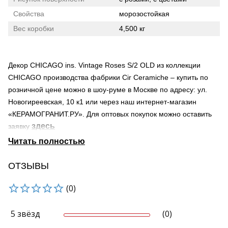
Свойства
морозостойкая
Вес коробки
4,500 кг
Декор CHICAGO ins. Vintage Roses S/2 OLD из коллекции
CHICAGO производства фабрики Cir Ceramiche – купить по
розничной цене можно в шоу-руме в Москве по адресу: ул.
Новогиреевская, 10 к1 или через наш интернет-магазин
«КЕРАМОГРАНИТ.РУ». Для оптовых покупок можно оставить
здесь
заявку
Страна происхождения – Италия
Поверхность – 3d плитка / объемная, матовая
Область применения материала – для ванной, для гостиной,
ОТЗЫВЫ
для общественных помещений, для улицы, для фасада
(0)
Мы осуществляем доставку по Москве и Московской области.
Продукция нашей компании может быть доставлена в города
России транспортными компаниями.
5 звёзд
(0)
Узнать о наличии товара на складе можно по телефону +7-