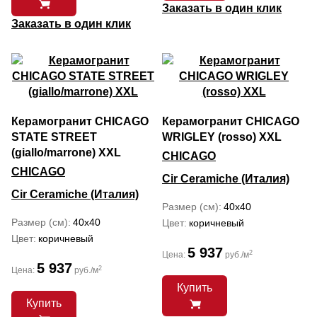
Заказать в один клик
Заказать в один клик
Керамогранит CHICAGO
Керамогранит CHICAGO
STATE STREET
WRIGLEY (rosso) XXL
(giallo/marrone) XXL
CHICAGO
CHICAGO
Cir Ceramiche (Италия)
Cir Ceramiche (Италия)
Размер (см)
40x40
Размер (см)
40x40
Цвет
коричневый
Цвет
коричневый
5 937
2
Цена:
руб./м
5 937
2
Цена:
руб./м
Купить
Купить